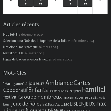
●
●●
●
●●
août
septembre
septembre
septembre
septembre
septembre
sept
(1
(2
(1
(3
2026
2026
2026
2026
2026
2026
2026
évènement)
évènements)
évènement)
évènements)
Articles récents
1 décembre 2025
Nooëëël !!!
11 décembre 2024
Sélection pour Noël des ludopathes de la Toile
26 mars 2024
Not Alone, mais presque
26 mars 2024
Marrakech XXL
26 mars 2024
Fugue de Bac en Sciences Mineures
Mots-Clés
Ambiance
Cartes
2 joueurs
"Hard gamer"
Familial
Enfants
Coopératif
Enfants Sélection Tout-petits
Groupe nombreux
festival
Imagination
Jeu de dés
Jeu de
max
Jeux de Rôles
LISLENJEUX
L'actu JdR
lettres
Jeu à Deux
4 joueurs
Nouveauté
Noël