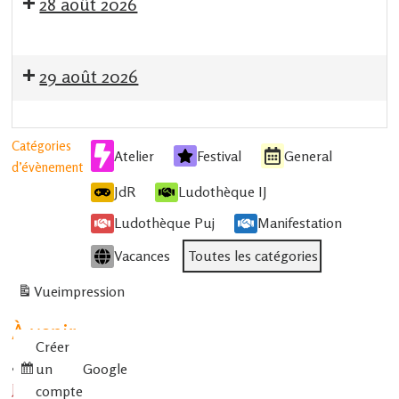
28 août 2026
29 août 2026
Catégories
Atelier
Festival
General
d’évènement
JdR
Ludothèque IJ
Ludothèque Puj
Manifestation
Vacances
Toutes les catégories
Vue
impression
À venir
Créer
un
Google
•
15 août 2026
15h-0h
JdR
compte