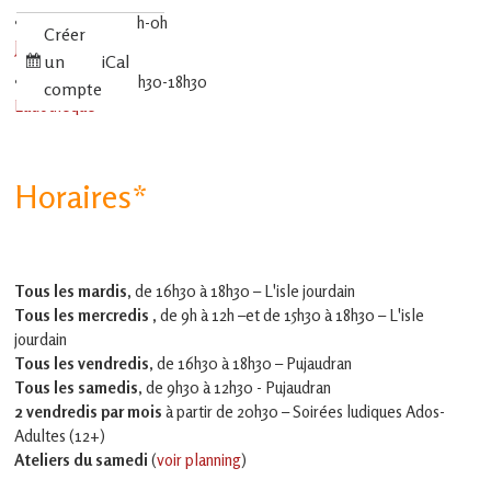
•
22 août 2026
15h-0h
Créer
JdR
un
iCal
•
25 août 2026
16h30-18h30
compte
Ludothèque
Horaires*
Tous les mardis,
de 16h30 à 18h30 – L'isle jourdain
Tous les mercredis ,
de 9h à 12h –et
de 15h30 à 18h30 – L'isle
jourdain
Tous les vendredis
, de 16h30 à 18h30 – Pujaudran
Tous les samedis
, de 9h30 à 12h30 - Pujaudran
2 vendredis par mois
à partir de 20h30 – Soirées ludiques Ados-
Adultes (12+)
Ateliers du samedi
(
voir planning
)