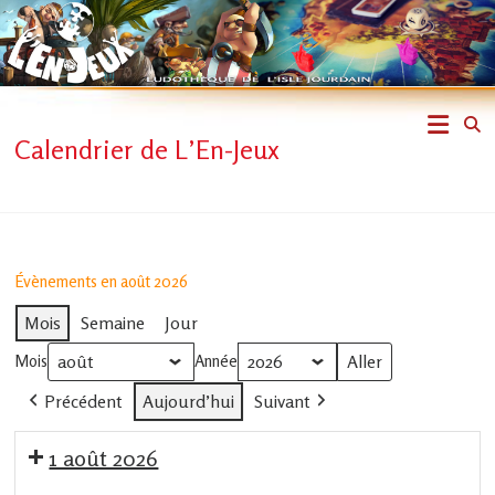
Skip
to
content
L'En-
Calendrier de L’En-Jeux
Jeux
–
ludothèque
Évènements en août 2026
de
Mois
Semaine
Jour
L'Isle
Mois
Année
Précédent
Aujourd’hui
Suivant
Jourdain
1 août 2026
Jouons
ensemble