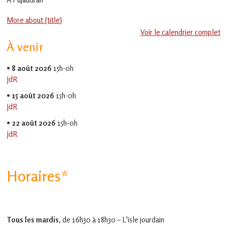
en
Gascogne
More about {title}
toulousaine
!
Voir le calendrier complet
À venir
•
8 août 2026
15h-0h
JdR
•
15 août 2026
15h-0h
JdR
•
22 août 2026
15h-0h
JdR
Horaires*
Tous les mardis,
de 16h30 à 18h30 – L'isle jourdain