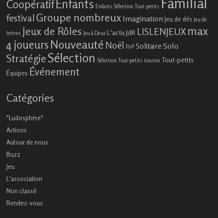
Familial
Enfants
Coopératif
Enfants Sélection Tout-petits
Groupe nombreux
festival
Imagination
Jeu de dés
Jeu de
max
Jeux de Rôles
LISLENJEUX
L'actu JdR
lettres
Jeu à Deux
4 joueurs
Nouveauté
Noël
Solo
Solitaire
PnP
Sélection
Stratégie
Tout-petits
Sélection Tout-petits
tournoi
Événement
Équipes
Catégories
"Ludosphère"
Actions
Autour de nous
Buzz
Jeu
L'association
Non classé
Rendez-vous