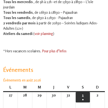
Tous les mercredis ,
de 9h à 12h –et
de 15h30 à 18h30 – L'isle
jourdain
Tous les vendredis
, de 16h30 à 18h30 – Pujaudran
Tous les samedis
, de 9h30 à 12h30 - Pujaudran
2 vendredis par mois
à partir de 20h30 – Soirées ludiques Ados-
Adultes (12+)
Ateliers du samedi
(
voir planning
)
*Hors vacances scolaires.
Pour plus d''infos
Événements
Évènements en août 2026
L
lundi
M
mardi
M
mercredi
J
jeudi
V
vendredi
S
samedi
D
dima
27
27
28
28
29
29
30
30
31
31
1
1
2
2
●
juillet
juillet
juillet
juillet
juillet
août
août
(1
2026
2026
2026
2026
2026
2026
2026