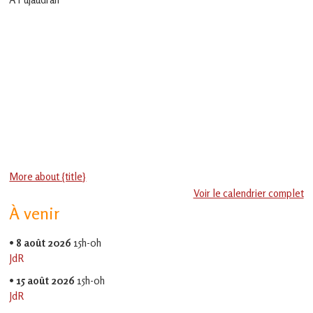
en
Gascogne
toulousaine
!
More about {title}
Voir le calendrier complet
À venir
•
8 août 2026
15h-0h
JdR
•
15 août 2026
15h-0h
JdR