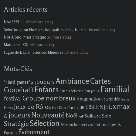
Articles récents
1 décembre 2025
Nooëëël !!!
11 décembre 2024
Sélection pour Noël des ludopathes de la Toile
26 mars 2024
Not Alone, mais presque
26 mars 2024
Marrakech XXL
26 mars 2024
Fugue de Bac en Sciences Mineures
Mots-Clés
Ambiance
Cartes
2 joueurs
"Hard gamer"
Familial
Enfants
Coopératif
Enfants Sélection Tout-petits
Groupe nombreux
festival
Imagination
Jeu de dés
Jeu de
max
Jeux de Rôles
LISLENJEUX
L'actu JdR
lettres
Jeu à Deux
4 joueurs
Nouveauté
Noël
Solo
Solitaire
PnP
Sélection
Stratégie
Tout-petits
Sélection Tout-petits
tournoi
Événement
Équipes