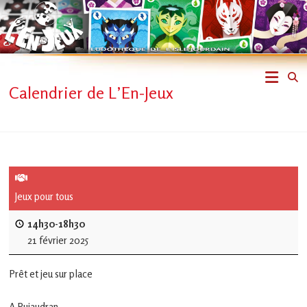
Skip
to
content
L'En-
Calendrier de L’En-Jeux
Jeux
–
ludothèque
de
Jeux pour tous
L'Isle
14h30-18h30
21 février 2025
Jourdain
Prêt et jeu sur place
Jouons
ensemble
A Pujaudran