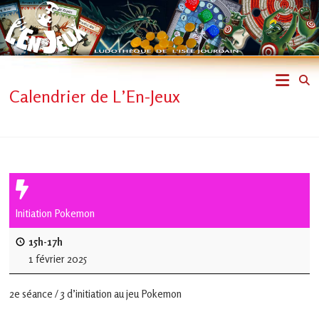
Skip
to
content
L'En-
Calendrier de L’En-Jeux
Jeux
–
ludothèque
de
Initiation Pokemon
L'Isle
15h-17h
1 février 2025
Jourdain
2e séance / 3 d’initiation au jeu Pokemon
Jouons
ensemble