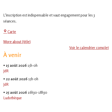
en
Gascogne
toulousaine
L'inscription est indispensable et vaut engagement pour les 3
!
séances.
Centre
Carte
Social
More about {title}
-
Voir le calendrier complet
EVS
À venir
Jean
Jaurès
•
15 août 2026
15h-0h
JdR
•
22 août 2026
15h-0h
JdR
•
25 août 2026
16h30-18h30
Ludothèque