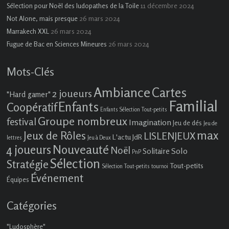
11 décembre 2024
Sélection pour Noël des ludopathes de la Toile
26 mars 2024
Not Alone, mais presque
26 mars 2024
Marrakech XXL
26 mars 2024
Fugue de Bac en Sciences Mineures
Mots-Clés
Ambiance
Cartes
2 joueurs
"Hard gamer"
Familial
Enfants
Coopératif
Enfants Sélection Tout-petits
Groupe nombreux
festival
Imagination
Jeu de dés
Jeu de
max
Jeux de Rôles
LISLENJEUX
L'actu JdR
lettres
Jeu à Deux
4 joueurs
Nouveauté
Noël
Solo
Solitaire
PnP
Sélection
Stratégie
Tout-petits
Sélection Tout-petits
tournoi
Événement
Équipes
Catégories
"Ludosphère"