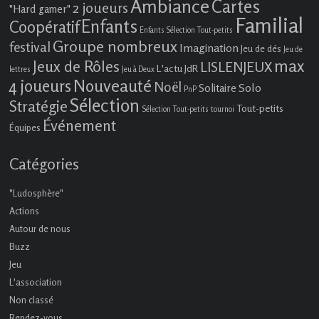
Ambiance
Cartes
2 joueurs
"Hard gamer"
Familial
Enfants
Coopératif
Enfants Sélection Tout-petits
Groupe nombreux
festival
Imagination
Jeu de dés
Jeu de
max
Jeux de Rôles
LISLENJEUX
L'actu JdR
lettres
Jeu à Deux
4 joueurs
Nouveauté
Noël
Solo
Solitaire
PnP
Sélection
Stratégie
Tout-petits
Sélection Tout-petits
tournoi
Événement
Équipes
Catégories
"Ludosphère"
Actions
Autour de nous
Buzz
Jeu
L'association
Non classé
Rendez-vous