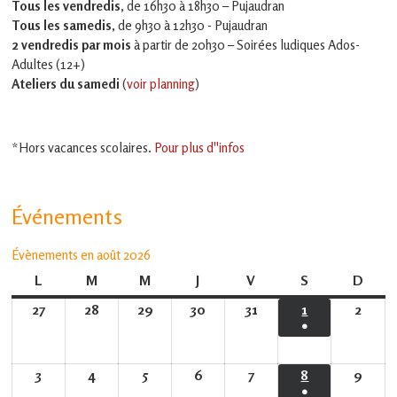
Tous les vendredis
, de 16h30 à 18h30 – Pujaudran
Tous les samedis
, de 9h30 à 12h30 - Pujaudran
2 vendredis par mois
à partir de 20h30 – Soirées ludiques Ados-
Adultes (12+)
Ateliers du samedi
(
voir planning
)
*Hors vacances scolaires.
Pour plus d''infos
Événements
Évènements en août 2026
L
lundi
M
mardi
M
mercredi
J
jeudi
V
vendredi
S
samedi
D
dima
27
27
28
28
29
29
30
30
31
31
1
1
2
2
●
juillet
juillet
juillet
juillet
juillet
août
août
(1
2026
2026
2026
2026
2026
2026
2026
évènement)
3
3
4
4
5
5
6
6
7
7
8
8
9
9
●