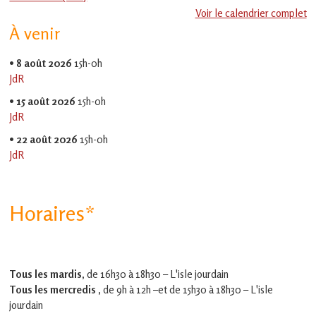
en
Voir le calendrier complet
Gascogne
À venir
toulousaine
!
•
8 août 2026
15h-0h
JdR
•
15 août 2026
15h-0h
JdR
•
22 août 2026
15h-0h
JdR
Horaires*
Tous les mardis,
de 16h30 à 18h30 – L'isle jourdain
Tous les mercredis ,
de 9h à 12h –et
de 15h30 à 18h30 – L'isle
jourdain