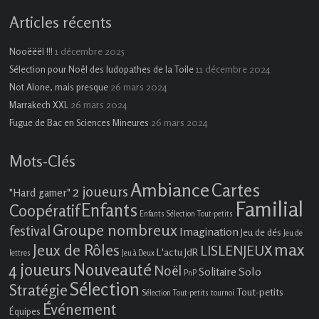
Articles récents
1 décembre 2025
Nooëëël !!!
11 décembre 2024
Sélection pour Noël des ludopathes de la Toile
26 mars 2024
Not Alone, mais presque
26 mars 2024
Marrakech XXL
26 mars 2024
Fugue de Bac en Sciences Mineures
Mots-Clés
Ambiance
Cartes
2 joueurs
"Hard gamer"
Familial
Enfants
Coopératif
Enfants Sélection Tout-petits
Groupe nombreux
festival
Imagination
Jeu de dés
Jeu de
max
Jeux de Rôles
LISLENJEUX
L'actu JdR
lettres
Jeu à Deux
4 joueurs
Nouveauté
Noël
Solo
Solitaire
PnP
Sélection
Stratégie
Tout-petits
Sélection Tout-petits
tournoi
Événement
Équipes