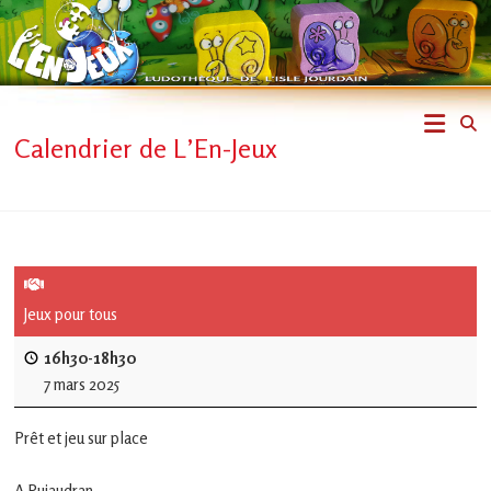
Skip
to
content
L'En-
Calendrier de L’En-Jeux
Jeux
–
ludothèque
de
Jeux pour tous
L'Isle
16h30-18h30
7 mars 2025
Jourdain
Prêt et jeu sur place
Jouons
ensemble
A Pujaudran