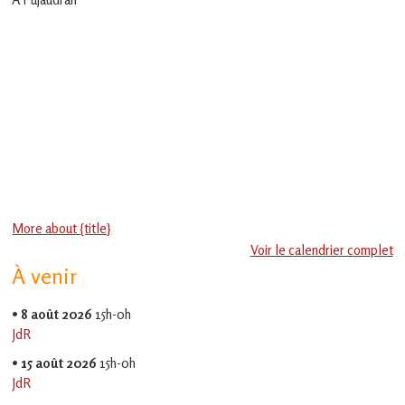
en
Gascogne
toulousaine
!
More about {title}
Voir le calendrier complet
À venir
•
8 août 2026
15h-0h
JdR
•
15 août 2026
15h-0h
JdR