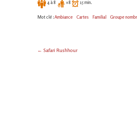
4 à 8
+8
15 min.
Mot clé :
Ambiance
Cartes
Familial
Groupe nomb
←
Safari Rushhour