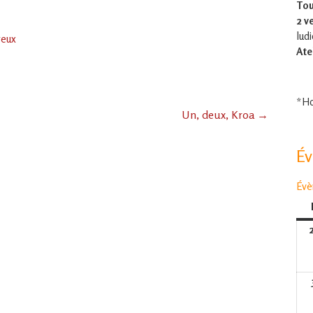
Tou
2 v
lud
reux
Ate
*Ho
Un, deux, Kroa
→
É
Évè