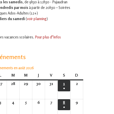
s les samedis
, de 9h30 à 12h30 - Pujaudran
endredis par mois
à partir de 20h30 – Soirées
iques Ados-Adultes (12+)
liers du samedi
(
voir planning
)
rs vacances scolaires.
Pour plus d''infos
vénements
nements en août 2026
L
lundi
M
mardi
M
mercredi
J
jeudi
V
vendredi
S
samedi
D
dimanche
27
27
28
28
29
29
30
30
31
31
1
1
2
2
●
juillet
juillet
juillet
juillet
juillet
août
août
(1
2026
2026
2026
2026
2026
2026
2026
évènement)
3
3
4
4
5
5
6
6
7
7
8
8
9
9
●
août
août
août
août
août
août
août
(1