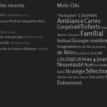
cles récents
Mots-Clés
2 joueurs
1 décembre 2025
 !!!
"Hard gamer"
Ambiance
Cartes
on pour Noël des ludopathes de la
Enfants
Coopératif
Enfan
Familial
embre 2024
Sélection Tout-petits
26 mars 2024
ne, mais presque
Groupe nombr
festival
26 mars 2024
ech XXL
Imagination
Jeu de dés
Jeu de lettres
26 mars
e Bac en Sciences Mineures
de Rôles
L'actu JdR
Jeu à Deux
max 4 joue
LISLENJEUX
Nouveauté
Noël
Solit
PnP
Sélectio
Stratégie
Solo
Tout-petits
É
Sélection Tout-petits
tournoi
Événement