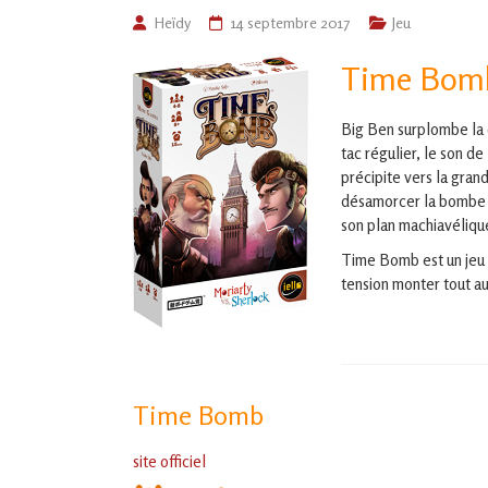
de
Heïdy
14 septembre 2017
Jeu
L'Isle
Time Bom
Jourdain
Big Ben surplombe la c
Jouons
tac régulier, le son d
ensemble
précipite vers la gran
en
désamorcer la bombe e
Gascogne
son plan machiavélique
toulousaine
!
Time Bomb est un jeu d
tension monter tout au
Time Bomb
site officiel