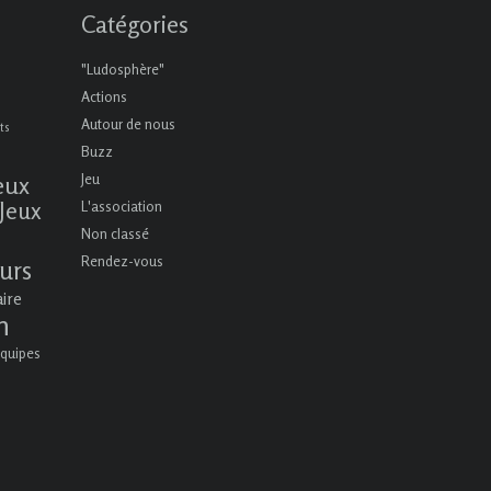
Catégories
"Ludosphère"
Actions
Autour de nous
ts
Buzz
eux
Jeu
Jeux
L'association
Non classé
Rendez-vous
urs
aire
n
quipes