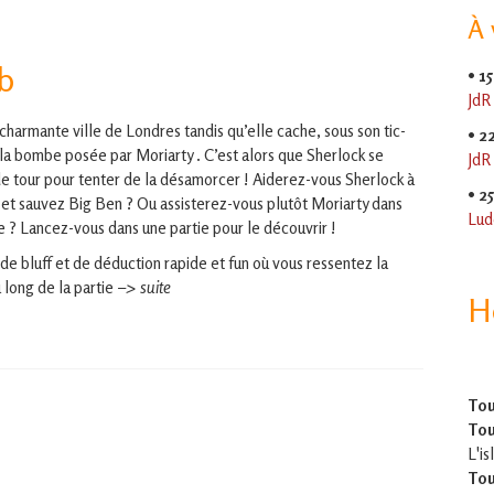
À 
b
•
15
JdR
harmante ville de Londres tandis qu’elle cache, sous son tic-
•
2
e la bombe posée par Moriarty . C’est alors que Sherlock se
JdR
de tour pour tenter de la désamorcer ! Aiderez-vous Sherlock à
•
2
t sauvez Big Ben ? Ou assisterez-vous plutôt Moriarty dans
Lud
 ? Lancez-vous dans une partie pour le découvrir !
e bluff et de déduction rapide et fun où vous ressentez la
 long de la partie
–> suite
H
Tou
Tou
L'is
Tou