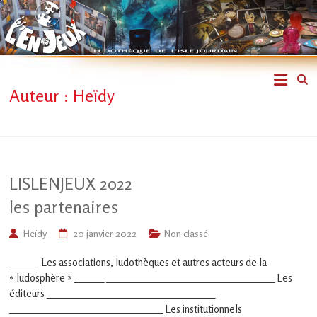
Skip
to
content
L'En-
Auteur :
Heïdy
Jeux
–
ludothèque
LISLENJEUX 2022
de
les partenaires
L'Isle
Heïdy
20 janvier 2022
Non classé
______ Les associations, ludothèques et autres acteurs de la
Jourdain
« ludosphère » ______ __________________________________ Les
éditeurs __________________________________
Jouons
ensemble
_______________________________ Les institutionnels