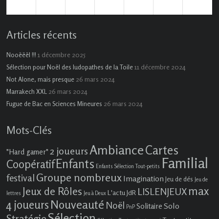
(1
(2
(1
(3
2026
2026
2026
2026
2026
2026
2026
évènement)
évènements)
évènement)
évènements)
Articles récents
1 décembre 2025
Nooëëël !!!
11 décembre 2024
Sélection pour Noël des ludopathes de la Toile
26 mars 2024
Not Alone, mais presque
26 mars 2024
Marrakech XXL
26 mars 2024
Fugue de Bac en Sciences Mineures
Mots-Clés
Ambiance
Cartes
2 joueurs
"Hard gamer"
Familial
Enfants
Coopératif
Enfants Sélection Tout-petits
Groupe nombreux
festival
Imagination
Jeu de dés
Jeu de
max
Jeux de Rôles
LISLENJEUX
L'actu JdR
lettres
Jeu à Deux
4 joueurs
Nouveauté
Noël
Solo
Solitaire
PnP
Sélection
Stratégie