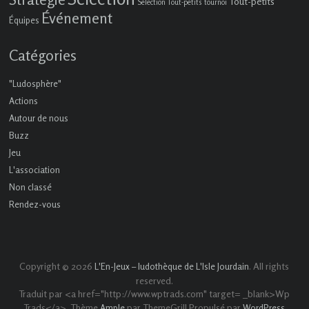
Tout-petits
Sélection Tout-petits
tournoi
Événement
Équipes
Catégories
"Ludosphère"
Actions
Autour de nous
Buzz
Jeu
L'association
Non classé
Rendez-vous
Copyright © 2026
. All rights
L'En-Jeux – ludothèque de L'Isle Jourdain
reserved.
Traduit par <a href="http://www.wptrads.com" target= _blank>Wp
Trads</a>. Thème
par ThemeGrill Propulsé par
Ample
WordPress