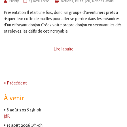
Heïdy
15 avril 2020
Actions
,
Buzz
,
Jeu
,
Rendez-vous
Présentation Il était une fois, donc, un groupe d’aventuriers prêts à
risquer leur cotte de mailles pour aller se perdre dans les méandres
d’un effrayant donjon.Créez votre propre donjon en secouant les dés
et relevez les défis de cet incroyable
Lire la suite
« Précédent
À venir
•
8 août 2026
15h-0h
JdR
•
15 août 2026
15h-0h