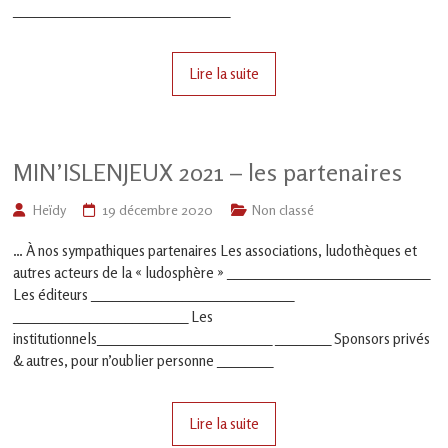
en
_______________________________
Gascogne
toulousaine
!
Lire la suite
MIN’ISLENJEUX 2021 – les partenaires
Heïdy
19 décembre 2020
Non classé
… À nos sympathiques partenaires Les associations, ludothèques et
autres acteurs de la « ludosphère » _____________________________
Les éditeurs _____________________________
_________________________ Les
institutionnels_________________________ ________ Sponsors privés
& autres, pour n’oublier personne ________
Lire la suite