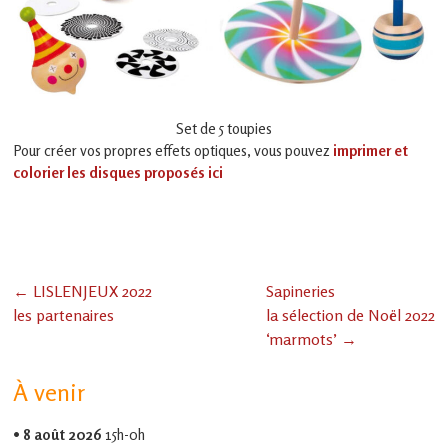
en
Gascogne
toulousaine
!
Set de 5 toupies
Pour créer vos propres effets optiques, vous pouvez
imprimer et
colorier les disques proposés ici
←
LISLENJEUX 2022
Sapineries
les partenaires
la sélection de Noël 2022
‘marmots’
→
À venir
•
8 août 2026
15h-0h