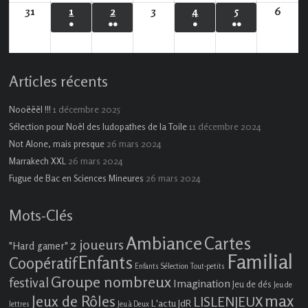
évènement)
évènements)
évènements)
évènements)
31
31
1
1
2
2
3
3
4
4
5
5
6
6
●
●●
●
●●
août
septembre
septembre
septembre
septembre
septembre
sept
(1
(2
(1
(3
2026
2026
2026
2026
2026
2026
2026
évènement)
évènements)
évènement)
évènements)
Articles récents
1 décembre 2025
Nooëëël !!!
11 décembre 2024
Sélection pour Noël des ludopathes de la Toile
26 mars 2024
Not Alone, mais presque
26 mars 2024
Marrakech XXL
26 mars 2024
Fugue de Bac en Sciences Mineures
Mots-Clés
Ambiance
Cartes
2 joueurs
"Hard gamer"
Familial
Enfants
Coopératif
Enfants Sélection Tout-petits
Groupe nombreux
festival
Imagination
Jeu de dés
Jeu de
max
Jeux de Rôles
LISLENJEUX
L'actu JdR
lettres
Jeu à Deux