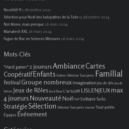
1 décembre 2025
Nooëëël !!!
11 décembre 2024
Sélection pour Noël des ludopathes de la Toile
26 mars 2024
Not Alone, mais presque
26 mars 2024
Marrakech XXL
26 mars 2024
Fugue de Bac en Sciences Mineures
Mots-Clés
Ambiance
Cartes
2 joueurs
"Hard gamer"
Familial
Enfants
Coopératif
Enfants Sélection Tout-petits
Groupe nombreux
festival
Imagination
Jeu de dés
Jeu de
max
Jeux de Rôles
LISLENJEUX
L'actu JdR
lettres
Jeu à Deux
4 joueurs
Nouveauté
Noël
Solo
Solitaire
PnP
Sélection
Stratégie
Tout-petits
Sélection Tout-petits
tournoi
Événement
Équipes