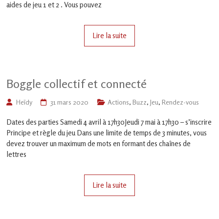
en
aides de jeu 1 et 2 . Vous pouvez
Gascogne
toulousaine
!
Lire la suite
Boggle collectif et connecté
Heïdy
31 mars 2020
Actions
,
Buzz
,
Jeu
,
Rendez-vous
Dates des parties Samedi 4 avril à 17h30Jeudi 7 mai à 17h30 – s’inscrire
Principe et règle du jeu Dans une limite de temps de 3 minutes, vous
devez trouver un maximum de mots en formant des chaînes de
lettres
Lire la suite