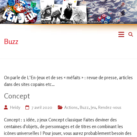
Skip
to
content
L'En-
Buzz
Jeux
–
ludothèque
On parle de L’En-Jeux et de ses « méfaits » : revue de presse, articles
dans des sites copains etc…
de
Concept
L'Isle
Heïdy
7 avril 2020
Actions
,
Buzz
,
Jeu
,
Rendez-vous
Jourdain
Concept : 1 idée, 2 jeux Concept classique Faites deviner des
centaines d’objets, de personnages et de titres en combinant les
Jouons
ensemble
icônes universelles ! Pour jouer, vous aurez probablement besoin des