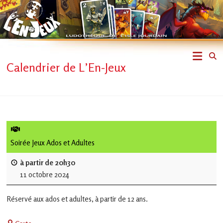
Skip
to
content
L'En-
Calendrier de L’En-Jeux
Jeux
–
ludothèque
de
Soirée Jeux Ados et Adultes
L'Isle
à partir de 20h30
11 octobre 2024
Jourdain
Réservé aux ados et adultes, à partir de 12 ans.
Jouons
ensemble
Centre