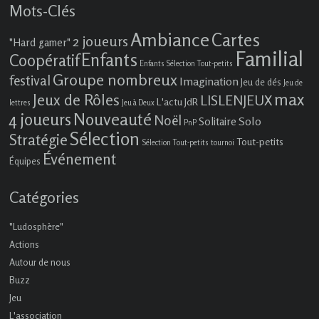
Mots-Clés
Ambiance
Cartes
2 joueurs
"Hard gamer"
Familial
Enfants
Coopératif
Enfants Sélection Tout-petits
Groupe nombreux
festival
Imagination
Jeu de dés
Jeu de
max
Jeux de Rôles
LISLENJEUX
L'actu JdR
lettres
Jeu à Deux
4 joueurs
Nouveauté
Noël
Solo
Solitaire
PnP
Sélection
Stratégie
Tout-petits
Sélection Tout-petits
tournoi
Événement
Équipes
Catégories
"Ludosphère"
Actions
Autour de nous
Buzz
Jeu
L'association