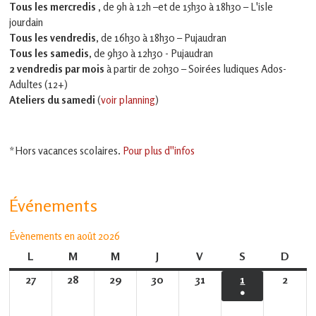
Tous les mercredis ,
de 9h à 12h –et
de 15h30 à 18h30 – L'isle
jourdain
Tous les vendredis
, de 16h30 à 18h30 – Pujaudran
Tous les samedis
, de 9h30 à 12h30 - Pujaudran
2 vendredis par mois
à partir de 20h30 – Soirées ludiques Ados-
Adultes (12+)
Ateliers du samedi
(
voir planning
)
*Hors vacances scolaires.
Pour plus d''infos
Événements
Évènements en août 2026
L
lundi
M
mardi
M
mercredi
J
jeudi
V
vendredi
S
samedi
D
dima
27
27
28
28
29
29
30
30
31
31
1
1
2
2
●
juillet
juillet
juillet
juillet
juillet
août
août
(1
2026
2026
2026
2026
2026
2026
2026