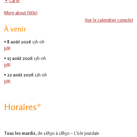
Carte
en
Social
Gascogne
More about {title}
toulousaine
-
!
Voir le calendrier complet
EVS
À venir
Jean
Jaurès
•
8 août 2026
15h-0h
JdR
•
15 août 2026
15h-0h
JdR
•
22 août 2026
15h-0h
JdR
Horaires*
Tous les mardis,
de 16h30 à 18h30 – L'isle jourdain