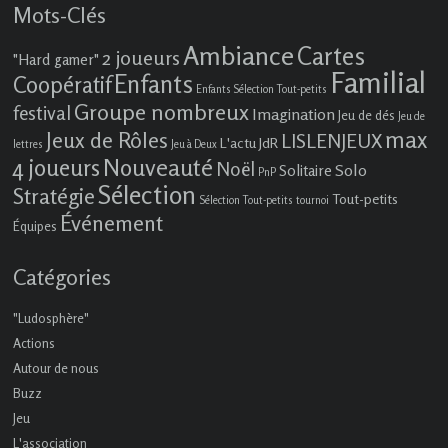
Mots-Clés
Ambiance
Cartes
2 joueurs
"Hard gamer"
Familial
Enfants
Coopératif
Enfants Sélection Tout-petits
Groupe nombreux
festival
Imagination
Jeu de dés
Jeu de
max
Jeux de Rôles
LISLENJEUX
L'actu JdR
lettres
Jeu à Deux
4 joueurs
Nouveauté
Noël
Solo
Solitaire
PnP
Sélection
Stratégie
Tout-petits
Sélection Tout-petits
tournoi
Événement
Équipes
Catégories
"Ludosphère"
Actions
Autour de nous
Buzz
Jeu
L'association