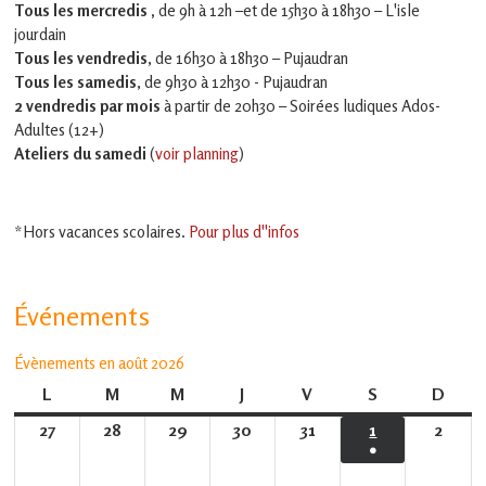
Tous les mercredis ,
de 9h à 12h –et
de 15h30 à 18h30 – L'isle
jourdain
Tous les vendredis
, de 16h30 à 18h30 – Pujaudran
Tous les samedis
, de 9h30 à 12h30 - Pujaudran
2 vendredis par mois
à partir de 20h30 – Soirées ludiques Ados-
Adultes (12+)
Ateliers du samedi
(
voir planning
)
*Hors vacances scolaires.
Pour plus d''infos
Événements
Évènements en août 2026
L
lundi
M
mardi
M
mercredi
J
jeudi
V
vendredi
S
samedi
D
dima
27
27
28
28
29
29
30
30
31
31
1
1
2
2
●
juillet
juillet
juillet
juillet
juillet
août
août
(1
2026
2026
2026
2026
2026
2026
2026