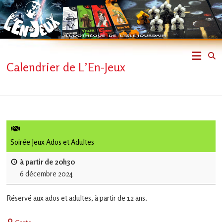
Skip
to
content
L'En-
Calendrier de L’En-Jeux
Jeux
–
ludothèque
de
Soirée Jeux Ados et Adultes
L'Isle
à partir de 20h30
6 décembre 2024
Jourdain
Réservé aux ados et adultes, à partir de 12 ans.
Jouons
ensemble
Centre