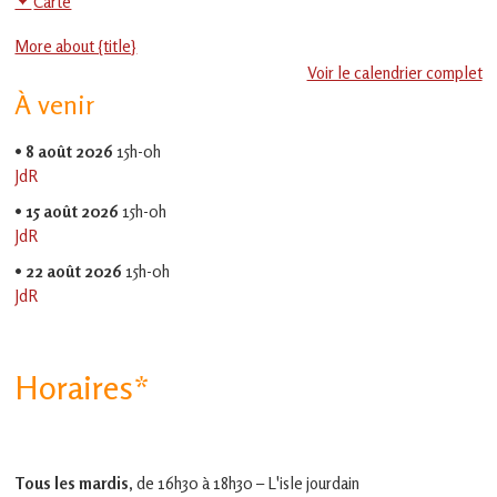
Carte
en
Social
Gascogne
More about {title}
toulousaine
-
!
Voir le calendrier complet
EVS
À venir
Jean
Jaurès
•
8 août 2026
15h-0h
JdR
•
15 août 2026
15h-0h
JdR
•
22 août 2026
15h-0h
JdR
Horaires*
Tous les mardis,
de 16h30 à 18h30 – L'isle jourdain