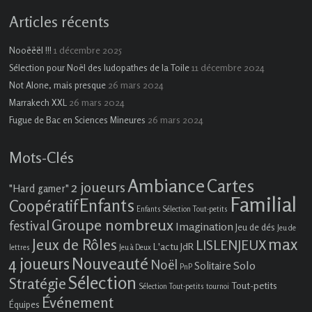
Articles récents
1 décembre 2025
Nooëëël !!!
11 décembre 2024
Sélection pour Noël des ludopathes de la Toile
26 mars 2024
Not Alone, mais presque
26 mars 2024
Marrakech XXL
26 mars 2024
Fugue de Bac en Sciences Mineures
Mots-Clés
Ambiance
Cartes
2 joueurs
"Hard gamer"
Familial
Enfants
Coopératif
Enfants Sélection Tout-petits
Groupe nombreux
festival
Imagination
Jeu de dés
Jeu de
max
Jeux de Rôles
LISLENJEUX
L'actu JdR
lettres
Jeu à Deux
4 joueurs
Nouveauté
Noël
Solo
Solitaire
PnP
Sélection
Stratégie
Tout-petits
Sélection Tout-petits
tournoi
Événement
Équipes