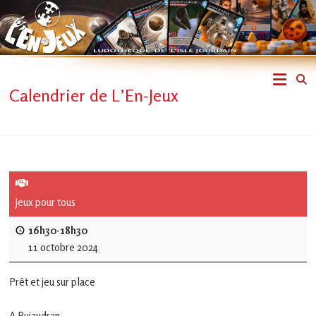
Skip
to
content
L'En-
Calendrier de L’En-Jeux
Jeux
–
ludothèque
de
Jeux pour tous
L'Isle
16h30-18h30
11 octobre 2024
Jourdain
Prêt et jeu sur place
Jouons
ensemble
A Pujaudran