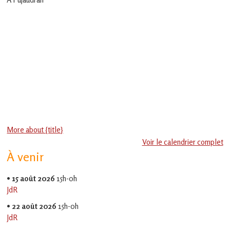
en
Gascogne
toulousaine
!
More about {title}
Voir le calendrier complet
À venir
•
15 août 2026
15h-0h
JdR
•
22 août 2026
15h-0h
JdR