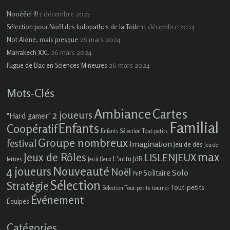
1 décembre 2025
Nooëëël !!!
11 décembre 2024
Sélection pour Noël des ludopathes de la Toile
26 mars 2024
Not Alone, mais presque
26 mars 2024
Marrakech XXL
26 mars 2024
Fugue de Bac en Sciences Mineures
Mots-Clés
Ambiance
Cartes
2 joueurs
"Hard gamer"
Familial
Enfants
Coopératif
Enfants Sélection Tout-petits
Groupe nombreux
festival
Imagination
Jeu de dés
Jeu de
max
Jeux de Rôles
LISLENJEUX
L'actu JdR
lettres
Jeu à Deux
4 joueurs
Nouveauté
Noël
Solo
Solitaire
PnP
Sélection
Stratégie
Tout-petits
Sélection Tout-petits
tournoi
Événement
Équipes
Catégories