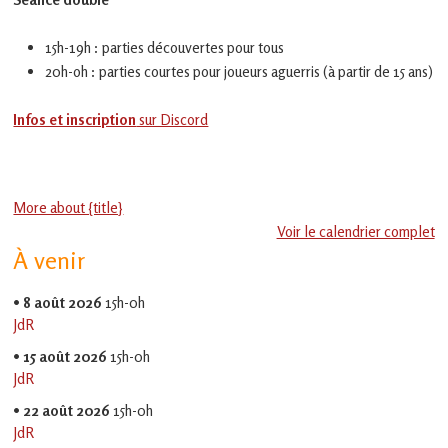
en
Gascogne
toulousaine
15h-19h : parties découvertes pour tous
!
20h-oh : parties courtes pour joueurs aguerris (à partir de 15 ans)
Infos et inscription
sur Discord
More about {title}
Voir le calendrier complet
À venir
•
8 août 2026
15h-0h
JdR
•
15 août 2026
15h-0h
JdR
•
22 août 2026
15h-0h
JdR