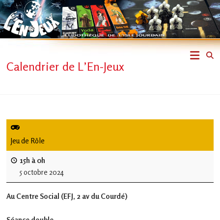
Skip
to
content
L'En-
Calendrier de L’En-Jeux
Jeux
–
ludothèque
de
Jeu de Rôle
L'Isle
15h à 0h
5 octobre 2024
Jourdain
Au Centre Social (EFJ, 2 av du Courdé)
Jouons
ensemble
Séance double