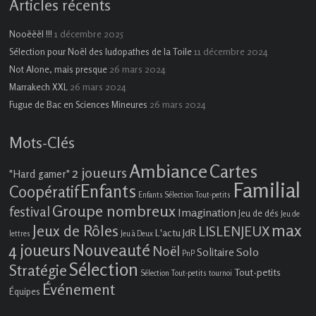
Articles récents
1 décembre 2025
Nooëëël !!!
11 décembre 2024
Sélection pour Noël des ludopathes de la Toile
26 mars 2024
Not Alone, mais presque
26 mars 2024
Marrakech XXL
26 mars 2024
Fugue de Bac en Sciences Mineures
Mots-Clés
Ambiance
Cartes
2 joueurs
"Hard gamer"
Familial
Enfants
Coopératif
Enfants Sélection Tout-petits
Groupe nombreux
festival
Imagination
Jeu de dés
Jeu de
max
Jeux de Rôles
LISLENJEUX
L'actu JdR
lettres
Jeu à Deux
4 joueurs
Nouveauté
Noël
Solo
Solitaire
PnP
Sélection
Stratégie
Tout-petits
Sélection Tout-petits
tournoi
Événement
Équipes