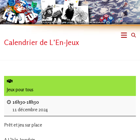
Skip
to
content
L'En-
Calendrier de L’En-Jeux
Jeux
–
ludothèque
de
Jeux pour tous
L'Isle
16h30-18h30
11 décembre 2024
Jourdain
Prêt et jeu sur place
Jouons
ensemble
A L'Isle-Jourdain