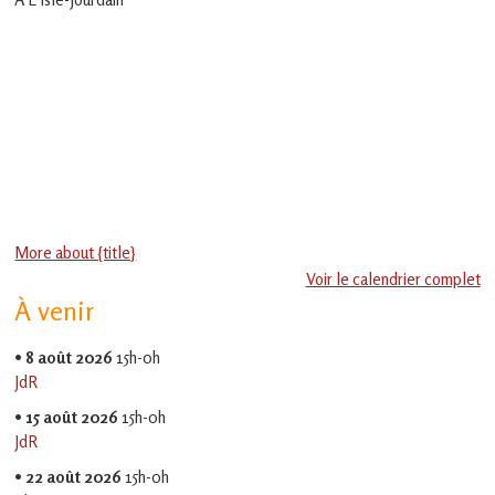
en
Gascogne
toulousaine
!
More about {title}
Voir le calendrier complet
À venir
•
8 août 2026
15h-0h
JdR
•
15 août 2026
15h-0h
JdR
•
22 août 2026
15h-0h