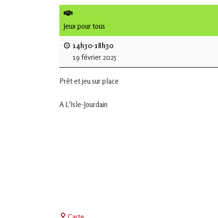
de
L'Isle
Jeux pour tous
Jourdain
14h30-18h30
19 février 2025
Jouons
ensemble
Prêt et jeu sur place
en
Gascogne
toulousaine
A L'Isle-Jourdain
!
Centre
Carte