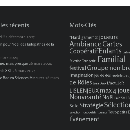
cles récents
Mots-Clés
2 joueurs
1 décembre 2025
 !!!
"Hard gamer"
Ambiance
Cartes
on pour Noël des ludopathes de la
Enfants
Coopératif
Enfan
Familial
embre 2024
Sélection Tout-petits
26 mars 2024
ne, mais presque
Groupe nombr
festival
26 mars 2024
ech XXL
Imagination
Jeu de dés
Jeu de lettres
26 mars
e Bac en Sciences Mineures
de Rôles
L'actu JdR
Jeu à Deux
max 4 joue
LISLENJEUX
Nouveauté
Noël
Solit
PnP
Sélectio
Stratégie
Solo
Tout-petits
É
Sélection Tout-petits
tournoi
Événement