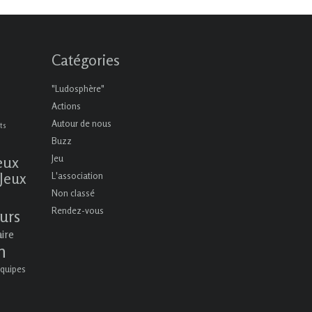
Catégories
"Ludosphère"
Actions
Autour de nous
ts
Buzz
eux
Jeu
Jeux
L'association
Non classé
Rendez-vous
urs
aire
n
quipes