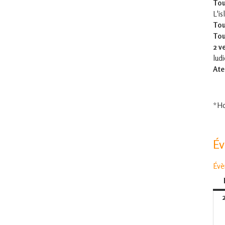
Tou
L'is
Tou
Tou
2 v
lud
Ate
*Ho
É
Évè