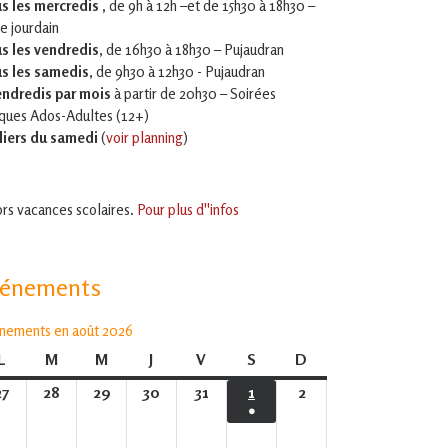
s les mercredis ,
de 9h à 12h –et
de 15h30 à 18h30 –
le jourdain
s les vendredis
, de 16h30 à 18h30 – Pujaudran
s les samedis
, de 9h30 à 12h30 - Pujaudran
endredis par mois
à partir de 20h30 – Soirées
iques Ados-Adultes (12+)
liers du samedi
(
voir planning
)
rs vacances scolaires.
Pour plus d''infos
vénements
nements en août 2026
L
lundi
M
mardi
M
mercredi
J
jeudi
V
vendredi
S
samedi
D
dimanche
27
27
28
28
29
29
30
30
31
31
1
1
2
2
●
juillet
juillet
juillet
juillet
juillet
août
août
(1
2026
2026
2026
2026
2026
2026
2026