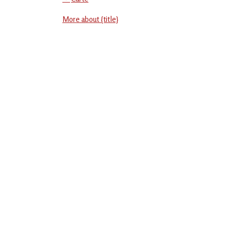
Social
More about {title}
-
EVS
Jean
Jaurès