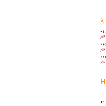
À 
•
8
JdR
•
15
JdR
•
2
JdR
H
Tou