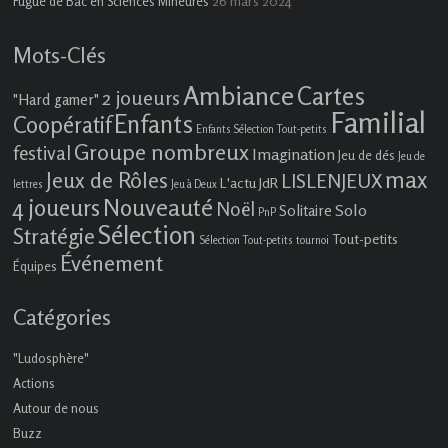
26 mars 2024
Fugue de Bac en Sciences Mineures
Mots-Clés
Ambiance
Cartes
2 joueurs
"Hard gamer"
Familial
Enfants
Coopératif
Enfants Sélection Tout-petits
Groupe nombreux
festival
Imagination
Jeu de dés
Jeu de
max
Jeux de Rôles
LISLENJEUX
L'actu JdR
lettres
Jeu à Deux
4 joueurs
Nouveauté
Noël
Solo
Solitaire
PnP
Sélection
Stratégie
Tout-petits
Sélection Tout-petits
tournoi
Événement
Équipes
Catégories
"Ludosphère"
Actions
Autour de nous
Buzz