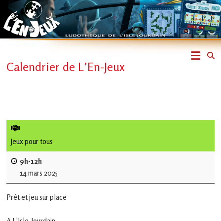
Skip
to
content
L'En-
Calendrier de L’En-Jeux
Jeux
–
ludothèque
de
Jeux pour tous
L'Isle
9h-12h
14 mars 2025
Jourdain
Prêt et jeu sur place
Jouons
ensemble
A L'Isle-Jourdain