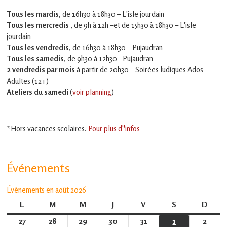
Tous les mardis,
de 16h30 à 18h30 – L'isle jourdain
Tous les mercredis ,
de 9h à 12h –et
de 15h30 à 18h30 – L'isle
jourdain
Tous les vendredis
, de 16h30 à 18h30 – Pujaudran
Tous les samedis
, de 9h30 à 12h30 - Pujaudran
2 vendredis par mois
à partir de 20h30 – Soirées ludiques Ados-
Adultes (12+)
Ateliers du samedi
(
voir planning
)
*Hors vacances scolaires.
Pour plus d''infos
Événements
Évènements en août 2026
L
lundi
M
mardi
M
mercredi
J
jeudi
V
vendredi
S
samedi
D
dima
27
27
28
28
29
29
30
30
31
31
1
1
2
2