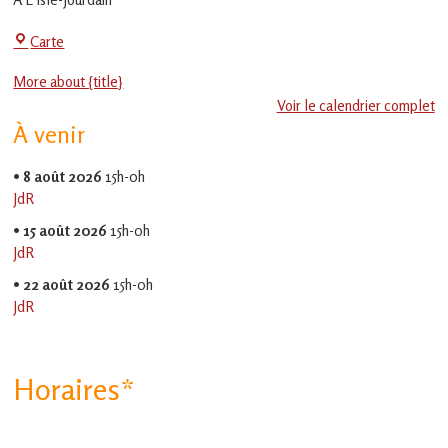
en
Gascogne
Centre
Carte
toulousaine
!
Social
More about {title}
-
Voir le calendrier complet
EVS
À venir
Jean
Jaurès
•
8 août 2026
15h-0h
JdR
•
15 août 2026
15h-0h
JdR
•
22 août 2026
15h-0h
JdR
Horaires*