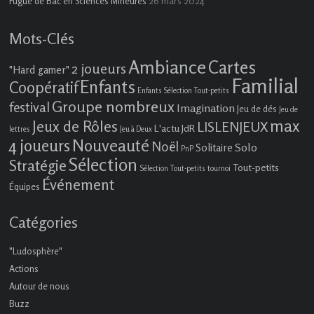
26 mars 2024
Fugue de Bac en Sciences Mineures
Mots-Clés
Ambiance
Cartes
2 joueurs
"Hard gamer"
Familial
Enfants
Coopératif
Enfants Sélection Tout-petits
Groupe nombreux
festival
Imagination
Jeu de dés
Jeu de
max
Jeux de Rôles
LISLENJEUX
L'actu JdR
lettres
Jeu à Deux
4 joueurs
Nouveauté
Noël
Solo
Solitaire
PnP
Sélection
Stratégie
Tout-petits
Sélection Tout-petits
tournoi
Événement
Équipes
Catégories
"Ludosphère"
Actions
Autour de nous
Buzz