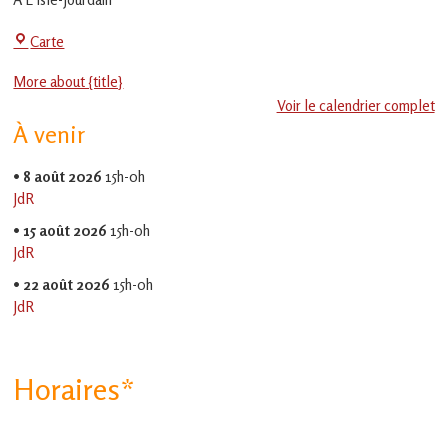
en
Gascogne
Centre
Carte
toulousaine
!
Social
More about {title}
-
Voir le calendrier complet
EVS
À venir
Jean
Jaurès
•
8 août 2026
15h-0h
JdR
•
15 août 2026
15h-0h
JdR
•
22 août 2026
15h-0h
JdR
Horaires*