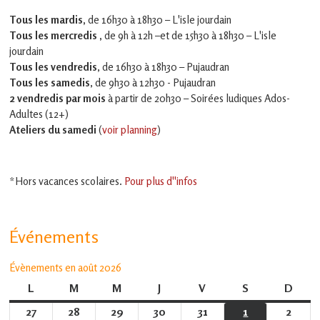
Tous les mardis,
de 16h30 à 18h30 – L'isle jourdain
Tous les mercredis ,
de 9h à 12h –et
de 15h30 à 18h30 – L'isle
jourdain
Tous les vendredis
, de 16h30 à 18h30 – Pujaudran
Tous les samedis
, de 9h30 à 12h30 - Pujaudran
2 vendredis par mois
à partir de 20h30 – Soirées ludiques Ados-
Adultes (12+)
Ateliers du samedi
(
voir planning
)
*Hors vacances scolaires.
Pour plus d''infos
Événements
Évènements en août 2026
L
lundi
M
mardi
M
mercredi
J
jeudi
V
vendredi
S
samedi
D
dima
27
27
28
28
29
29
30
30
31
31
1
1
2
2