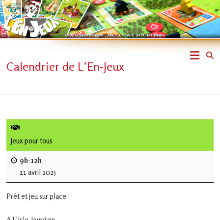
Skip
to
content
L'En-
Calendrier de L’En-Jeux
Jeux
–
ludothèque
de
Jeux pour tous
L'Isle
9h-12h
11 avril 2025
Jourdain
Prêt et jeu sur place
Jouons
ensemble
A L'Isle-Jourdain