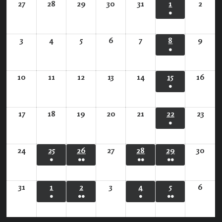
27
27
28
28
29
29
30
30
31
31
1
1
2
2
●
juillet
juillet
juillet
juillet
juillet
août
août
(1
2026
2026
2026
2026
2026
2026
2026
évènement)
3
3
4
4
5
5
6
6
7
7
8
8
9
9
●
août
août
août
août
août
août
août
(1
2026
2026
2026
2026
2026
2026
2026
évènement)
10
10
11
11
12
12
13
13
14
14
15
15
16
16
●
août
août
août
août
août
août
août
(1
2026
2026
2026
2026
2026
2026
202
évènement)
17
17
18
18
19
19
20
20
21
21
22
22
23
23
●
août
août
août
août
août
août
août
(1
2026
2026
2026
2026
2026
2026
2026
évènement)
24
24
25
25
26
26
27
27
28
28
29
29
30
30
●
●●
●●
●●
août
août
août
août
août
août
août
(1
(2
(2
(2
2026
2026
2026
2026
2026
2026
202
évènement)
évènements)
évènements)
évènements)
31
31
1
1
2
2
3
3
4
4
5
5
6
6
●
●●
●
●●
août
septembre
septembre
septembre
septembre
septembre
sept
(1
(2
(1
(3
2026
2026
2026
2026
2026
2026
2026
évènement)
évènements)
évènement)
évènements)