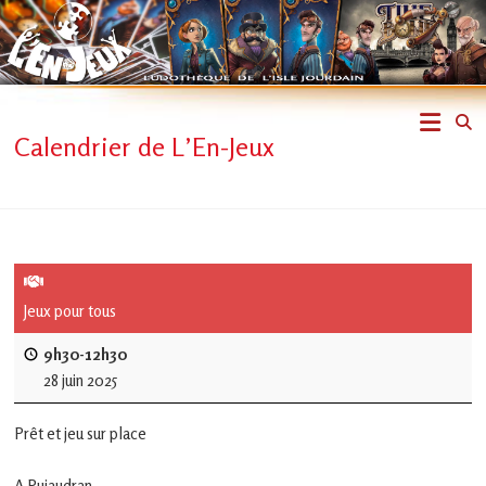
Skip
to
content
L'En-
Calendrier de L’En-Jeux
Jeux
–
ludothèque
de
Jeux pour tous
L'Isle
9h30-12h30
28 juin 2025
Jourdain
Prêt et jeu sur place
Jouons
ensemble
A Pujaudran