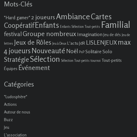
Mots-Clés
Ambiance
Cartes
2 joueurs
"Hard gamer"
Familial
Enfants
Coopératif
Enfants Sélection Tout-petits
Groupe nombreux
festival
Imagination
Jeu de dés
Jeu de
max
Jeux de Rôles
LISLENJEUX
L'actu JdR
lettres
Jeu à Deux
4 joueurs
Nouveauté
Noël
Solo
Solitaire
PnP
Sélection
Stratégie
Tout-petits
Sélection Tout-petits
tournoi
Événement
Équipes
Catégories
"Ludosphère"
Actions
Autour de nous
Buzz
Jeu
L'association