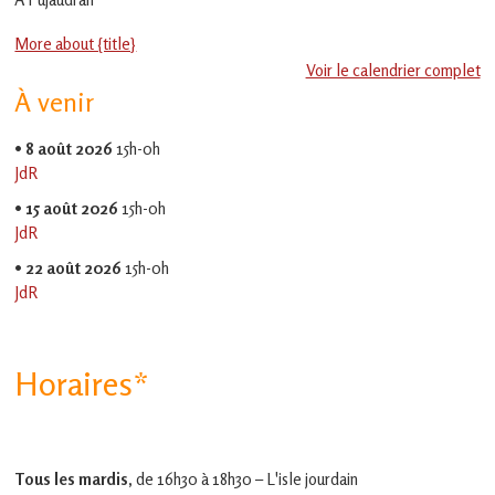
en
Gascogne
More about {title}
toulousaine
!
Voir le calendrier complet
À venir
•
8 août 2026
15h-0h
JdR
•
15 août 2026
15h-0h
JdR
•
22 août 2026
15h-0h
JdR
Horaires*
Tous les mardis,
de 16h30 à 18h30 – L'isle jourdain