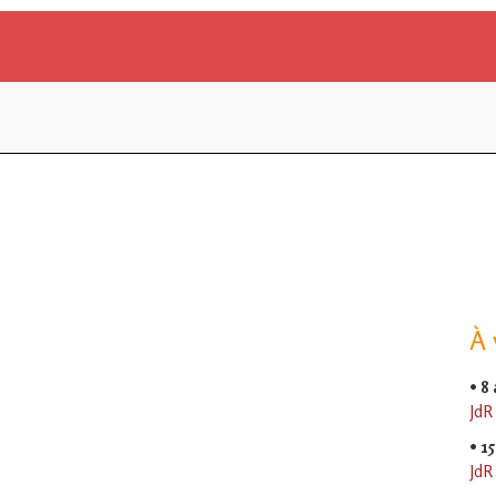
À 
•
8
JdR
•
15
JdR