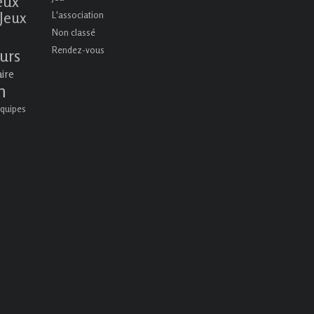
eux
Jeux
L'association
Non classé
Rendez-vous
urs
aire
n
quipes