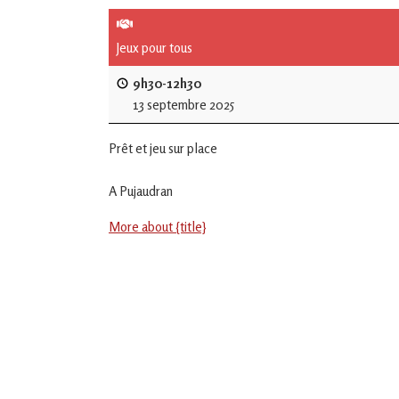
de
L'Isle
Jeux pour tous
Jourdain
9h30-12h30
13 septembre 2025
Jouons
ensemble
Prêt et jeu sur place
en
Gascogne
toulousaine
A Pujaudran
!
More about {title}