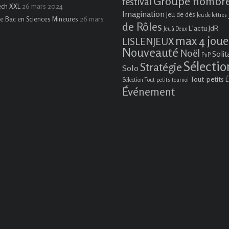
Groupe nombr
festival
26 mars 2024
ech XXL
Imagination
Jeu de dés
Jeu de lettres
26 mars
e Bac en Sciences Mineures
de Rôles
L'actu JdR
Jeu à Deux
max 4 joue
LISLENJEUX
Nouveauté
Noël
Solit
PnP
Sélectio
Stratégie
Solo
Tout-petits
É
Sélection Tout-petits
tournoi
Événement