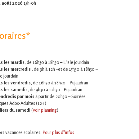
2 août 2026
15h-0h
oraires*
s les mardis,
de 16h30 à 18h30 – L'isle jourdain
s les mercredis ,
de 9h à 12h –et
de 15h30 à 18h30 –
le jourdain
s les vendredis
, de 16h30 à 18h30 – Pujaudran
s les samedis
, de 9h30 à 12h30 - Pujaudran
endredis par mois
à partir de 20h30 – Soirées
iques Ados-Adultes (12+)
liers du samedi
(
voir planning
)
rs vacances scolaires.
Pour plus d''infos