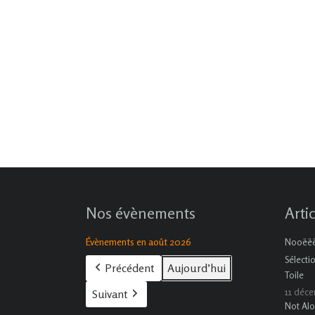
Nos évènements
Arti
Évènements en août 2026
Nooëëël
Sélecti
Précédent
Aujourd’hui
Toile
11 déc
Suivant
Not Alo