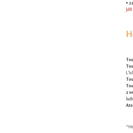
•
2
JdR
H
Tou
Tou
L'is
Tou
Tou
2 v
lud
Ate
*Ho