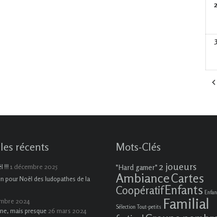
cles récents
Mots-Clés
2 joueurs
1 décembre 2025
 !!!
"Hard gamer"
Ambiance
Cartes
on pour Noël des ludopathes de la
Enfants
Coopératif
Enfan
Familial
embre 2024
Sélection Tout-petits
26 mars 2024
ne, mais presque