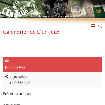
Skip
to
content
L'En-
Calendrier de L’En-Jeux
Jeux
–
ludothèque
de
Jeux pour tous
L'Isle
9h30-12h30
4 octobre 2025
Jourdain
Prêt et jeu sur place
Jouons
ensemble
A Pujaudran