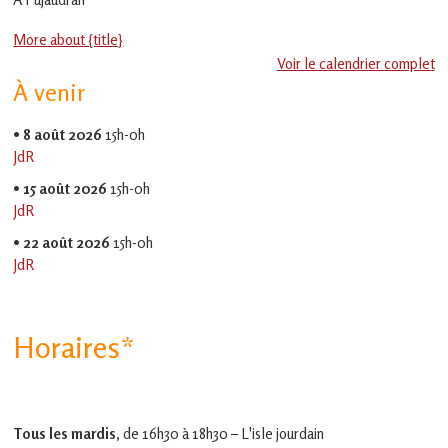
en
Gascogne
More about {title}
toulousaine
!
Voir le calendrier complet
À venir
•
8 août 2026
15h-0h
JdR
•
15 août 2026
15h-0h
JdR
•
22 août 2026
15h-0h
JdR
Horaires*
Tous les mardis,
de 16h30 à 18h30 – L'isle jourdain