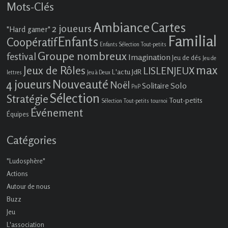
Mots-Clés
Ambiance
Cartes
2 joueurs
"Hard gamer"
Familial
Enfants
Coopératif
Enfants Sélection Tout-petits
Groupe nombreux
festival
Imagination
Jeu de dés
Jeu de
max
Jeux de Rôles
LISLENJEUX
L'actu JdR
lettres
Jeu à Deux
4 joueurs
Nouveauté
Noël
Solo
Solitaire
PnP
Sélection
Stratégie
Tout-petits
Sélection Tout-petits
tournoi
Événement
Équipes
Catégories
"Ludosphère"
Actions
Autour de nous
Buzz
Jeu
L'association