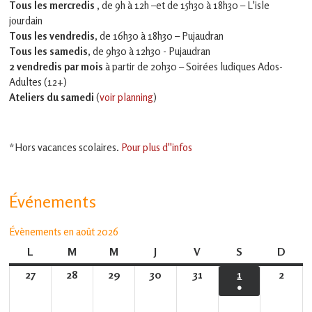
Tous les mercredis ,
de 9h à 12h –et
de 15h30 à 18h30 – L'isle
jourdain
Tous les vendredis
, de 16h30 à 18h30 – Pujaudran
Tous les samedis
, de 9h30 à 12h30 - Pujaudran
2 vendredis par mois
à partir de 20h30 – Soirées ludiques Ados-
Adultes (12+)
Ateliers du samedi
(
voir planning
)
*Hors vacances scolaires.
Pour plus d''infos
Événements
Évènements en août 2026
L
lundi
M
mardi
M
mercredi
J
jeudi
V
vendredi
S
samedi
D
dima
27
27
28
28
29
29
30
30
31
31
1
1
2
2
●
juillet
juillet
juillet
juillet
juillet
août
août
(1
2026
2026
2026
2026
2026
2026
2026