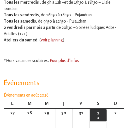
Tous les mercredis ,
de 9h à 12h –et
de 15h30 à 18h30 – L'isle
jourdain
Tous les vendredis
, de 16h30 à 18h30 – Pujaudran
Tous les samedis
, de 9h30 à 12h30 - Pujaudran
2 vendredis par mois
à partir de 20h30 – Soirées ludiques Ados-
Adultes (12+)
Ateliers du samedi
(
voir planning
)
*Hors vacances scolaires.
Pour plus d''infos
Événements
Évènements en août 2026
L
lundi
M
mardi
M
mercredi
J
jeudi
V
vendredi
S
samedi
D
dima
27
27
28
28
29
29
30
30
31
31
1
1
2
2
●
juillet
juillet
juillet
juillet
juillet
août
août
(1
2026
2026
2026
2026
2026
2026
2026