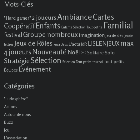
Mots-Clés
Ambiance
Cartes
2 joueurs
"Hard gamer"
Familial
Enfants
Coopératif
Enfants Sélection Tout-petits
Groupe nombreux
festival
Imagination
Jeu de dés
Jeu de
max
Jeux de Rôles
LISLENJEUX
L'actu JdR
lettres
Jeu à Deux
4 joueurs
Nouveauté
Noël
Solo
Solitaire
PnP
Sélection
Stratégie
Tout-petits
Sélection Tout-petits
tournoi
Événement
Équipes
Catégories
"Ludosphère"
Actions
Autour de nous
Buzz
Jeu
L'association