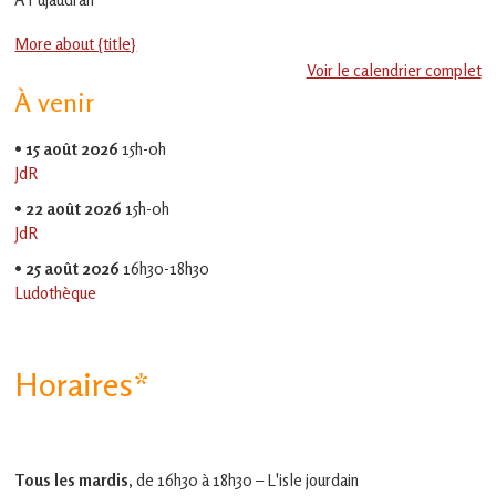
en
Gascogne
More about {title}
toulousaine
!
Voir le calendrier complet
À venir
•
15 août 2026
15h-0h
JdR
•
22 août 2026
15h-0h
JdR
•
25 août 2026
16h30-18h30
Ludothèque
Horaires*
Tous les mardis,
de 16h30 à 18h30 – L'isle jourdain