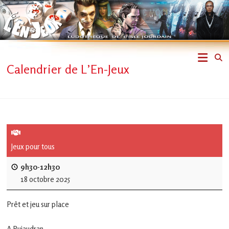
Skip
to
content
L'En-
Calendrier de L’En-Jeux
Jeux
–
ludothèque
de
Jeux pour tous
L'Isle
9h30-12h30
18 octobre 2025
Jourdain
Prêt et jeu sur place
Jouons
ensemble
A Pujaudran