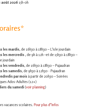
2 août 2026
15h-0h
oraires*
s les mardis,
de 16h30 à 18h30 – L'isle jourdain
s les mercredis ,
de 9h à 12h –et
de 15h30 à 18h30 –
le jourdain
s les vendredis
, de 16h30 à 18h30 – Pujaudran
s les samedis
, de 9h30 à 12h30 - Pujaudran
endredis par mois
à partir de 20h30 – Soirées
iques Ados-Adultes (12+)
liers du samedi
(
voir planning
)
rs vacances scolaires.
Pour plus d''infos