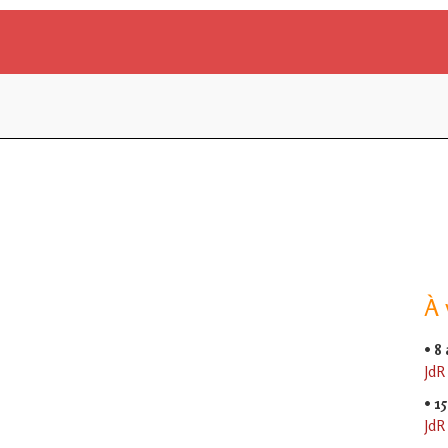
À 
•
8
JdR
•
15
JdR