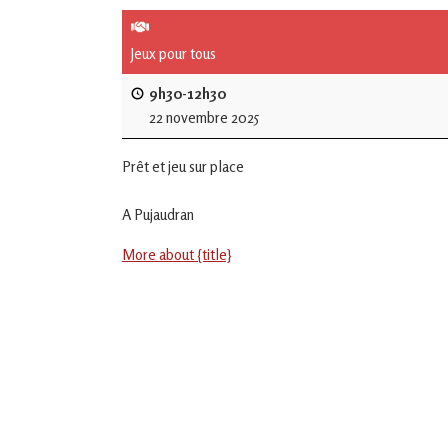
de
L'Isle
Jeux pour tous
Jourdain
9h30-12h30
22 novembre 2025
Jouons
ensemble
Prêt et jeu sur place
en
Gascogne
toulousaine
A Pujaudran
!
More about {title}