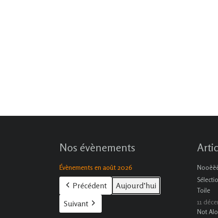
Nos évènements
Arti
Évènements en août 2026
Nooëëël
Sélecti
Précédent
Aujourd’hui
Toile
11 déc
Suivant
Not Alo