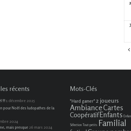
cles récents
Mots-Clés
2 joueurs
1 décembre 2025
 !!!
"Hard gamer"
Ambiance
Cartes
on pour Noël des ludopathes de la
Enfants
Coopératif
Enfan
Familial
embre 2024
Sélection Tout-petits
26 mars 2024
ne, mais presque