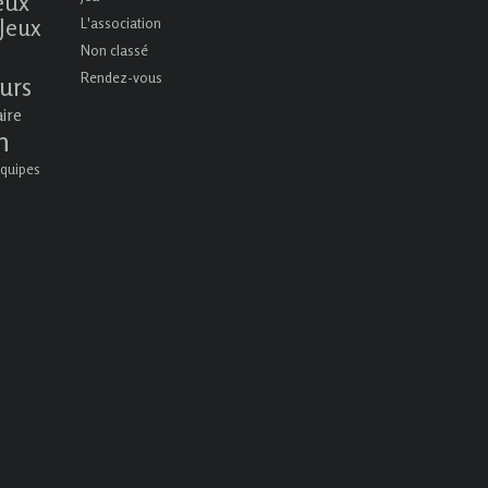
eux
Jeux
L'association
Non classé
Rendez-vous
urs
aire
n
quipes