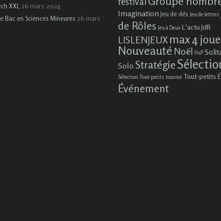
Groupe nombr
festival
26 mars 2024
ech XXL
Imagination
Jeu de dés
Jeu de lettres
26 mars
e Bac en Sciences Mineures
de Rôles
L'actu JdR
Jeu à Deux
max 4 joue
LISLENJEUX
Nouveauté
Noël
Solit
PnP
Sélectio
Stratégie
Solo
Tout-petits
É
Sélection Tout-petits
tournoi
Événement