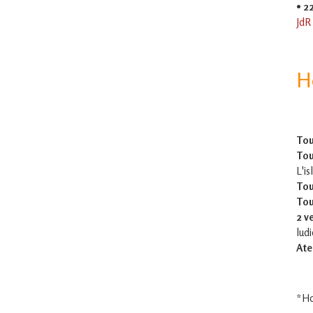
•
2
JdR
H
Tou
Tou
L'is
Tou
Tou
2 v
lud
Ate
*Ho