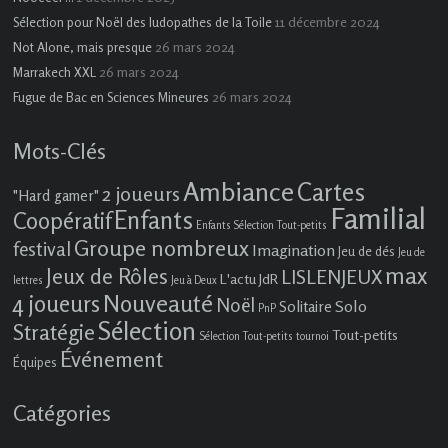
11 décembre 2024
Sélection pour Noël des ludopathes de la Toile
26 mars 2024
Not Alone, mais presque
26 mars 2024
Marrakech XXL
26 mars 2024
Fugue de Bac en Sciences Mineures
Mots-Clés
Ambiance
Cartes
2 joueurs
"Hard gamer"
Familial
Enfants
Coopératif
Enfants Sélection Tout-petits
Groupe nombreux
festival
Imagination
Jeu de dés
Jeu de
max
Jeux de Rôles
LISLENJEUX
L'actu JdR
lettres
Jeu à Deux
4 joueurs
Nouveauté
Noël
Solo
Solitaire
PnP
Sélection
Stratégie
Tout-petits
Sélection Tout-petits
tournoi
Événement
Équipes
Catégories