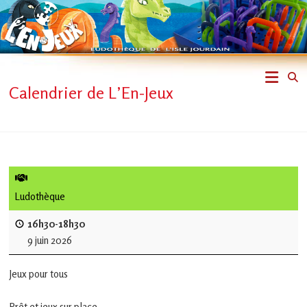
Skip
to
content
L'En-
Calendrier de L’En-Jeux
Jeux
–
ludothèque
de
Ludothèque
L'Isle
16h30-18h30
9 juin 2026
Jourdain
Jeux pour tous
Jouons
ensemble
Prêt et jeux sur place