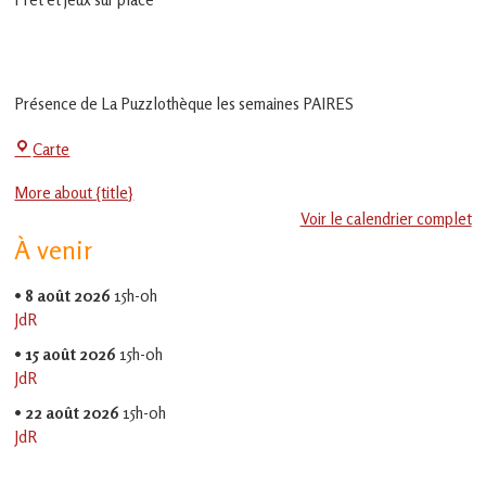
en
Gascogne
toulousaine
!
Présence de La Puzzlothèque les semaines PAIRES
La
Carte
Jeu-
More about {title}
Thé
Voir le calendrier complet
À venir
•
8 août 2026
15h-0h
JdR
•
15 août 2026
15h-0h
JdR
•
22 août 2026
15h-0h
JdR