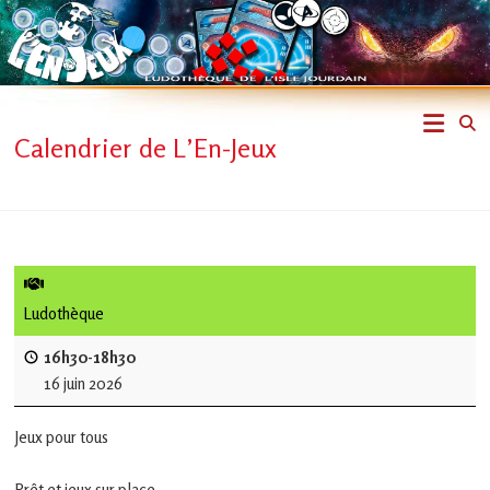
Skip
to
content
L'En-
Calendrier de L’En-Jeux
Jeux
–
ludothèque
de
Ludothèque
L'Isle
16h30-18h30
16 juin 2026
Jourdain
Jeux pour tous
Jouons
ensemble
Prêt et jeux sur place