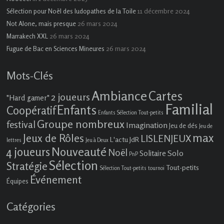
11 décembre 2024
Sélection pour Noël des ludopathes de la Toile
26 mars 2024
Not Alone, mais presque
26 mars 2024
Marrakech XXL
26 mars 2024
Fugue de Bac en Sciences Mineures
Mots-Clés
Ambiance
Cartes
2 joueurs
"Hard gamer"
Familial
Enfants
Coopératif
Enfants Sélection Tout-petits
Groupe nombreux
festival
Imagination
Jeu de dés
Jeu de
max
Jeux de Rôles
LISLENJEUX
L'actu JdR
lettres
Jeu à Deux
4 joueurs
Nouveauté
Noël
Solo
Solitaire
PnP
Sélection
Stratégie
Tout-petits
Sélection Tout-petits
tournoi
Événement
Équipes
Catégories