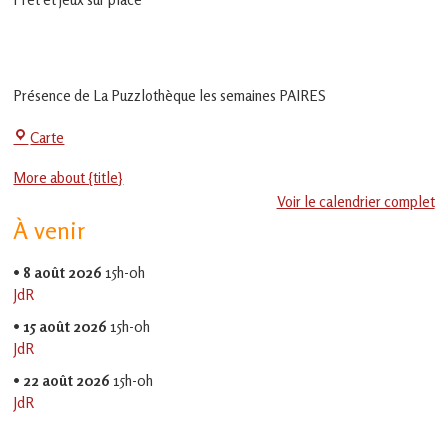
en
Gascogne
toulousaine
!
Présence de La Puzzlothèque les semaines PAIRES
La
Carte
Jeu-
More about {title}
Thé
Voir le calendrier complet
À venir
•
8 août 2026
15h-0h
JdR
•
15 août 2026
15h-0h
JdR
•
22 août 2026
15h-0h
JdR