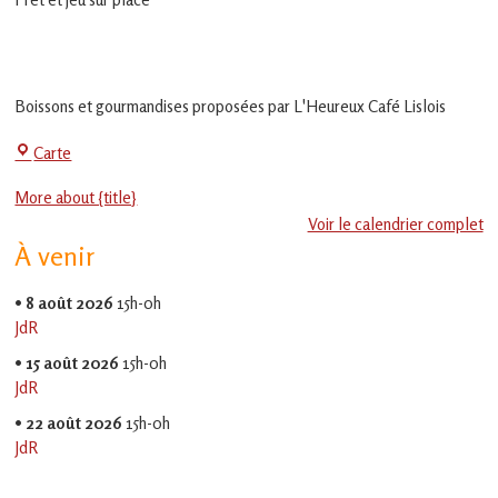
en
Gascogne
toulousaine
!
Boissons et gourmandises proposées par L'Heureux Café Lislois
La
Carte
Jeu-
More about {title}
Thé
Voir le calendrier complet
À venir
•
8 août 2026
15h-0h
JdR
•
15 août 2026
15h-0h
JdR
•
22 août 2026
15h-0h
JdR