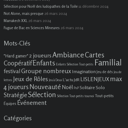
11 décembre 2024
Sélection pour Noël des ludopathes de la Toile
26 mars 2024
Not Alone, mais presque
26 mars 2024
Marrakech XXL
26 mars 2024
Fugue de Bac en Sciences Mineures
Mots-Clés
Ambiance
Cartes
2 joueurs
"Hard gamer"
Familial
Enfants
Coopératif
Enfants Sélection Tout-petits
Groupe nombreux
festival
Imagination
Jeu de dés
Jeu de
max
Jeux de Rôles
LISLENJEUX
L'actu JdR
lettres
Jeu à Deux
4 joueurs
Nouveauté
Noël
Solo
Solitaire
PnP
Sélection
Stratégie
Tout-petits
Sélection Tout-petits
tournoi
Événement
Équipes
Catégories