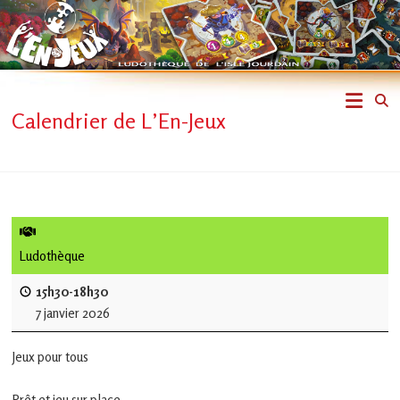
Skip
to
content
L'En-
Calendrier de L’En-Jeux
Jeux
–
ludothèque
de
Ludothèque
L'Isle
15h30-18h30
7 janvier 2026
Jourdain
Jeux pour tous
Jouons
ensemble
Prêt et jeu sur place