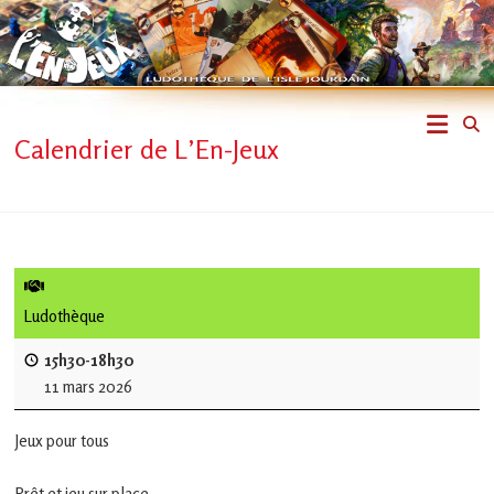
Skip
to
content
L'En-
Calendrier de L’En-Jeux
Jeux
–
ludothèque
de
Ludothèque
L'Isle
15h30-18h30
11 mars 2026
Jourdain
Jeux pour tous
Jouons
ensemble
Prêt et jeu sur place