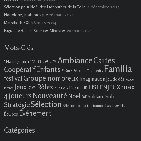
11 décembre 2024
Sélection pour Noël des ludopathes de la Toile
26 mars 2024
Not Alone, mais presque
26 mars 2024
Marrakech XXL
26 mars 2024
Fugue de Bac en Sciences Mineures
Mots-Clés
Ambiance
Cartes
2 joueurs
"Hard gamer"
Familial
Enfants
Coopératif
Enfants Sélection Tout-petits
Groupe nombreux
festival
Imagination
Jeu de dés
Jeu de
max
Jeux de Rôles
LISLENJEUX
L'actu JdR
lettres
Jeu à Deux
4 joueurs
Nouveauté
Noël
Solo
Solitaire
PnP
Sélection
Stratégie
Tout-petits
Sélection Tout-petits
tournoi
Événement
Équipes
Catégories