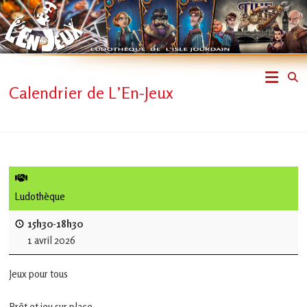
Skip
to
content
L'En-
Calendrier de L’En-Jeux
Jeux
–
ludothèque
de
Ludothèque
L'Isle
15h30-18h30
1 avril 2026
Jourdain
Jeux pour tous
Jouons
ensemble
Prêt et jeu sur place