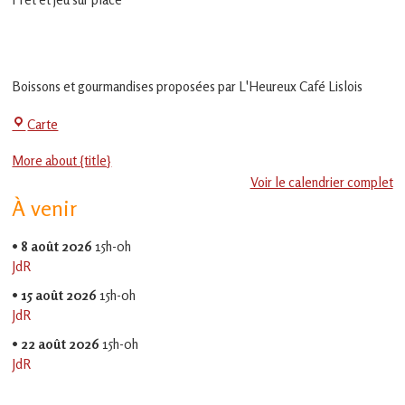
en
Gascogne
toulousaine
!
Boissons et gourmandises proposées par L'Heureux Café Lislois
La
Carte
Jeu-
More about {title}
Thé
Voir le calendrier complet
À venir
•
8 août 2026
15h-0h
JdR
•
15 août 2026
15h-0h
JdR
•
22 août 2026
15h-0h
JdR