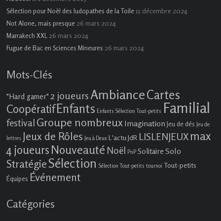
11 décembre 2024
Sélection pour Noël des ludopathes de la Toile
26 mars 2024
Not Alone, mais presque
26 mars 2024
Marrakech XXL
26 mars 2024
Fugue de Bac en Sciences Mineures
Mots-Clés
Ambiance
Cartes
2 joueurs
"Hard gamer"
Familial
Enfants
Coopératif
Enfants Sélection Tout-petits
Groupe nombreux
festival
Imagination
Jeu de dés
Jeu de
max
Jeux de Rôles
LISLENJEUX
L'actu JdR
lettres
Jeu à Deux
4 joueurs
Nouveauté
Noël
Solo
Solitaire
PnP
Sélection
Stratégie
Tout-petits
Sélection Tout-petits
tournoi
Événement
Équipes
Catégories