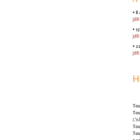
•
8
JdR
•
15
JdR
•
2
JdR
H
Tou
Tou
L'is
Tou
Tou