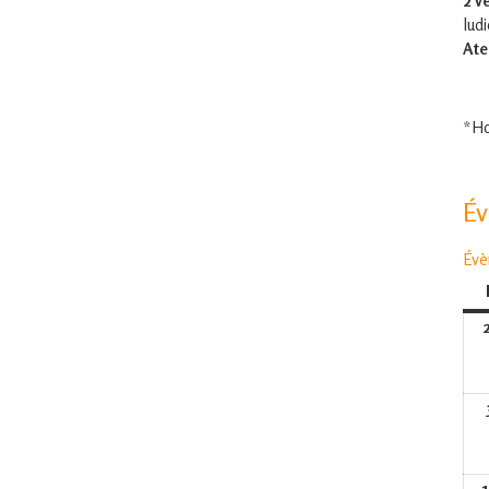
2 v
lud
Ate
*Ho
É
Évè