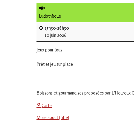
de
L'Isle
Ludothèque
Jourdain
15h30-18h30
10 juin 2026
Jouons
ensemble
Jeux pour tous
en
Gascogne
toulousaine
Prêt et jeu sur place
!
Boissons et gourmandises proposées par L'Heureux Ca
La
Carte
Jeu-
More about {title}
Thé