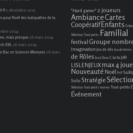
2 joueurs
1 décembre 2025
 !!!
"Hard gamer"
Ambiance
Cartes
on pour Noël des ludopathes de la
Enfants
Coopératif
Enfan
Familial
embre 2024
Sélection Tout-petits
26 mars 2024
ne, mais presque
Groupe nombr
festival
26 mars 2024
ech XXL
Imagination
Jeu de dés
Jeu de lettres
26 mars
e Bac en Sciences Mineures
de Rôles
L'actu JdR
Jeu à Deux
max 4 joue
LISLENJEUX
Nouveauté
Noël
Solit
PnP
Sélectio
Stratégie
Solo
Tout-petits
É
Sélection Tout-petits
tournoi
Événement