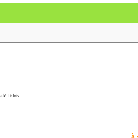
fé Lislois
À 