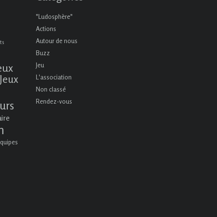
"Ludosphère"
Actions
Autour de nous
ts
Buzz
eux
Jeu
Jeux
L'association
Non classé
Rendez-vous
urs
aire
n
quipes