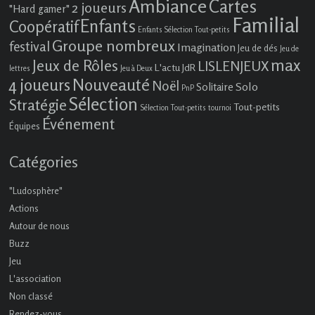
Ambiance
Cartes
2 joueurs
"Hard gamer"
Familial
Enfants
Coopératif
Enfants Sélection Tout-petits
Groupe nombreux
festival
Imagination
Jeu de dés
Jeu de
max
Jeux de Rôles
LISLENJEUX
L'actu JdR
lettres
Jeu à Deux
4 joueurs
Nouveauté
Noël
Solo
Solitaire
PnP
Sélection
Stratégie
Tout-petits
Sélection Tout-petits
tournoi
Événement
Équipes
Catégories
"Ludosphère"
Actions
Autour de nous
Buzz
Jeu
L'association
Non classé
Rendez-vous