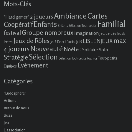
Mots-Clés
Ambiance
Cartes
2 joueurs
"Hard gamer"
Familial
Enfants
Coopératif
Enfants Sélection Tout-petits
Groupe nombreux
festival
Imagination
Jeu de dés
Jeu de
max
Jeux de Rôles
LISLENJEUX
L'actu JdR
lettres
Jeu à Deux
4 joueurs
Nouveauté
Noël
Solo
Solitaire
PnP
Sélection
Stratégie
Tout-petits
Sélection Tout-petits
tournoi
Événement
Équipes
Catégories
"Ludosphère"
Actions
Autour de nous
Buzz
Jeu
L'association