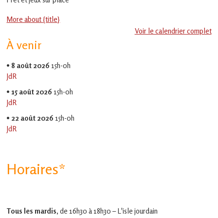
en
Gascogne
More about {title}
toulousaine
!
Voir le calendrier complet
À venir
•
8 août 2026
15h-0h
JdR
•
15 août 2026
15h-0h
JdR
•
22 août 2026
15h-0h
JdR
Horaires*
Tous les mardis,
de 16h30 à 18h30 – L'isle jourdain