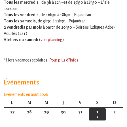
Tous les mercredis ,
de 9h à 12h –et
de 15h30 à 18h30 – L'isle
jourdain
Tous les vendredis
, de 16h30 à 18h30 – Pujaudran
Tous les samedis
, de 9h30 à 12h30 - Pujaudran
2 vendredis par mois
à partir de 20h30 – Soirées ludiques Ados-
Adultes (12+)
Ateliers du samedi
(
voir planning
)
*Hors vacances scolaires.
Pour plus d''infos
Événements
Évènements en août 2026
L
lundi
M
mardi
M
mercredi
J
jeudi
V
vendredi
S
samedi
D
dima
27
27
28
28
29
29
30
30
31
31
1
1
2
2
●
juillet
juillet
juillet
juillet
juillet
août
août
(1
2026
2026
2026
2026
2026
2026
2026