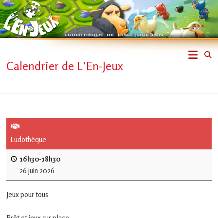
Skip
to
content
L'En-
Calendrier de L’En-Jeux
Jeux
–
ludothèque
de
Ludothèque
L'Isle
16h30-18h30
26 juin 2026
Jourdain
Jeux pour tous
Jouons
ensemble
Prêt et jeux sur place