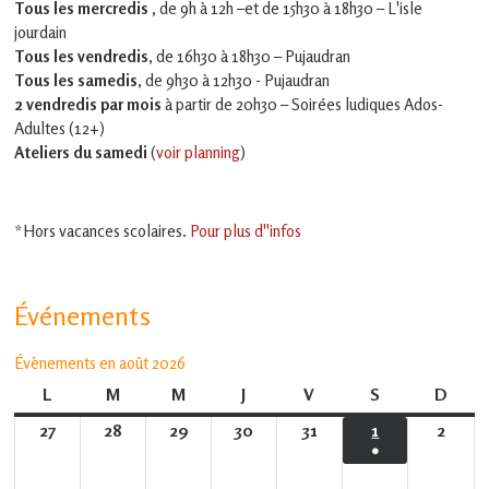
Tous les mercredis ,
de 9h à 12h –et
de 15h30 à 18h30 – L'isle
jourdain
Tous les vendredis
, de 16h30 à 18h30 – Pujaudran
Tous les samedis
, de 9h30 à 12h30 - Pujaudran
2 vendredis par mois
à partir de 20h30 – Soirées ludiques Ados-
Adultes (12+)
Ateliers du samedi
(
voir planning
)
*Hors vacances scolaires.
Pour plus d''infos
Événements
Évènements en août 2026
L
lundi
M
mardi
M
mercredi
J
jeudi
V
vendredi
S
samedi
D
dima
27
27
28
28
29
29
30
30
31
31
1
1
2
2
●
juillet
juillet
juillet
juillet
juillet
août
août
(1
2026
2026
2026
2026
2026
2026
2026