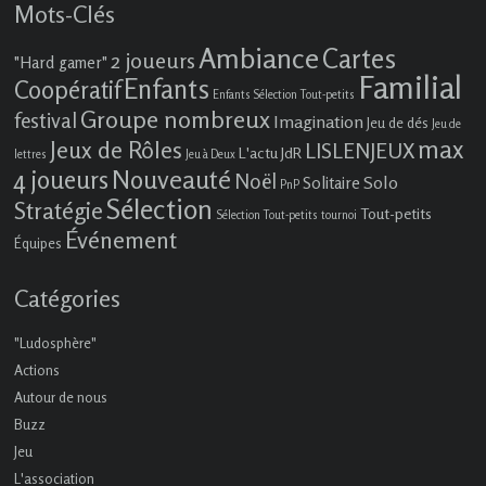
Mots-Clés
Ambiance
Cartes
2 joueurs
"Hard gamer"
Familial
Enfants
Coopératif
Enfants Sélection Tout-petits
Groupe nombreux
festival
Imagination
Jeu de dés
Jeu de
max
Jeux de Rôles
LISLENJEUX
L'actu JdR
lettres
Jeu à Deux
4 joueurs
Nouveauté
Noël
Solo
Solitaire
PnP
Sélection
Stratégie
Tout-petits
Sélection Tout-petits
tournoi
Événement
Équipes
Catégories
"Ludosphère"
Actions
Autour de nous
Buzz
Jeu
L'association