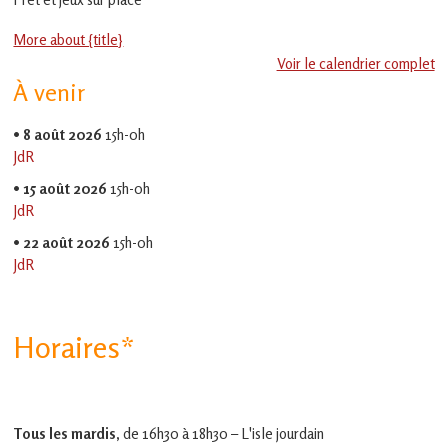
en
Gascogne
More about {title}
toulousaine
!
Voir le calendrier complet
À venir
•
8 août 2026
15h-0h
JdR
•
15 août 2026
15h-0h
JdR
•
22 août 2026
15h-0h
JdR
Horaires*
Tous les mardis,
de 16h30 à 18h30 – L'isle jourdain