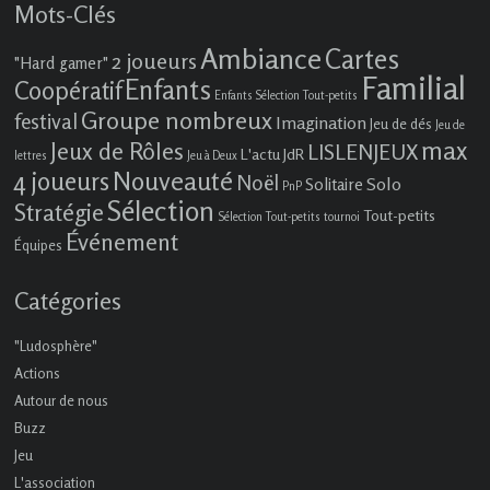
Mots-Clés
Ambiance
Cartes
2 joueurs
"Hard gamer"
Familial
Enfants
Coopératif
Enfants Sélection Tout-petits
Groupe nombreux
festival
Imagination
Jeu de dés
Jeu de
max
Jeux de Rôles
LISLENJEUX
L'actu JdR
lettres
Jeu à Deux
4 joueurs
Nouveauté
Noël
Solo
Solitaire
PnP
Sélection
Stratégie
Tout-petits
Sélection Tout-petits
tournoi
Événement
Équipes
Catégories
"Ludosphère"
Actions
Autour de nous
Buzz
Jeu
L'association