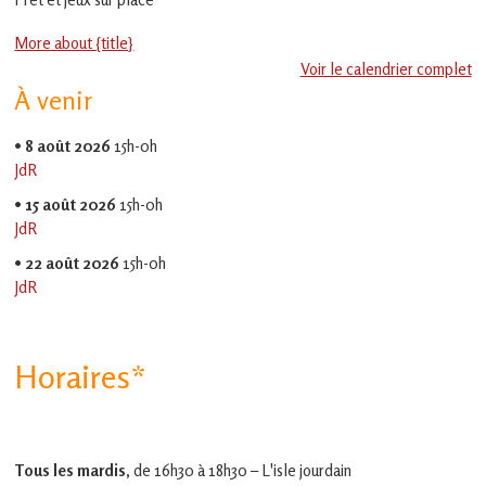
en
Gascogne
More about {title}
toulousaine
!
Voir le calendrier complet
À venir
•
8 août 2026
15h-0h
JdR
•
15 août 2026
15h-0h
JdR
•
22 août 2026
15h-0h
JdR
Horaires*
Tous les mardis,
de 16h30 à 18h30 – L'isle jourdain