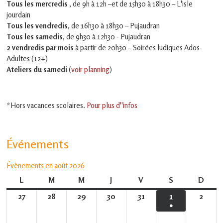
Tous les mercredis ,
de 9h à 12h –et
de 15h30 à 18h30 – L'isle
jourdain
Tous les vendredis
, de 16h30 à 18h30 – Pujaudran
Tous les samedis
, de 9h30 à 12h30 - Pujaudran
2 vendredis par mois
à partir de 20h30 – Soirées ludiques Ados-
Adultes (12+)
Ateliers du samedi
(
voir planning
)
*Hors vacances scolaires.
Pour plus d''infos
Événements
Évènements en août 2026
L
lundi
M
mardi
M
mercredi
J
jeudi
V
vendredi
S
samedi
D
dima
27
27
28
28
29
29
30
30
31
31
1
1
2
2
●
juillet
juillet
juillet
juillet
juillet
août
août
(1
2026
2026
2026
2026
2026
2026
2026