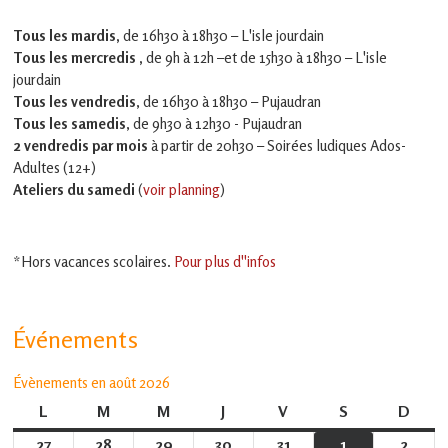
Tous les mardis,
de 16h30 à 18h30 – L'isle jourdain
Tous les mercredis ,
de 9h à 12h –et
de 15h30 à 18h30 – L'isle
jourdain
Tous les vendredis
, de 16h30 à 18h30 – Pujaudran
Tous les samedis
, de 9h30 à 12h30 - Pujaudran
2 vendredis par mois
à partir de 20h30 – Soirées ludiques Ados-
Adultes (12+)
Ateliers du samedi
(
voir planning
)
*Hors vacances scolaires.
Pour plus d''infos
Événements
Évènements en août 2026
L
lundi
M
mardi
M
mercredi
J
jeudi
V
vendredi
S
samedi
D
dima
27
27
28
28
29
29
30
30
31
31
1
1
2
2