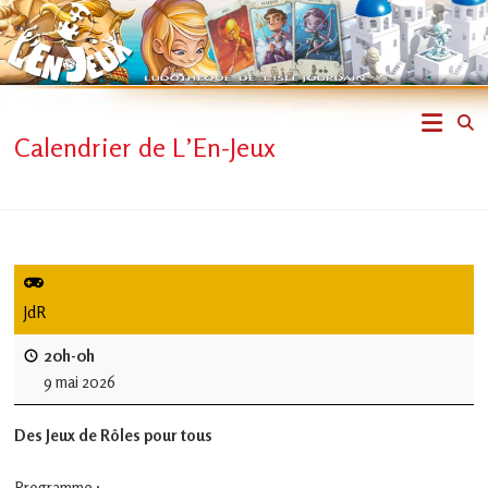
Skip
to
content
L'En-
Calendrier de L’En-Jeux
Jeux
–
ludothèque
de
JdR
L'Isle
20h-0h
9 mai 2026
Jourdain
Des Jeux de Rôles pour tous
Jouons
ensemble
Programme :