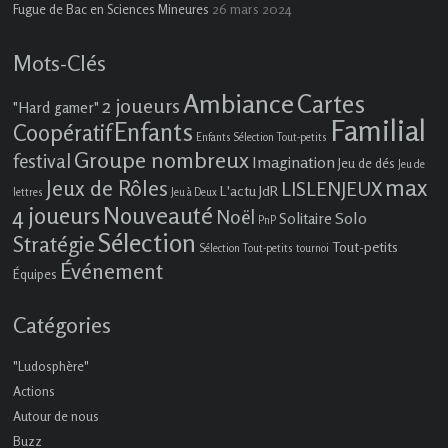
26 mars 2024
Fugue de Bac en Sciences Mineures
Mots-Clés
Ambiance
Cartes
2 joueurs
"Hard gamer"
Familial
Enfants
Coopératif
Enfants Sélection Tout-petits
Groupe nombreux
festival
Imagination
Jeu de dés
Jeu de
max
Jeux de Rôles
LISLENJEUX
L'actu JdR
lettres
Jeu à Deux
4 joueurs
Nouveauté
Noël
Solo
Solitaire
PnP
Sélection
Stratégie
Tout-petits
Sélection Tout-petits
tournoi
Événement
Équipes
Catégories
"Ludosphère"
Actions
Autour de nous
Buzz