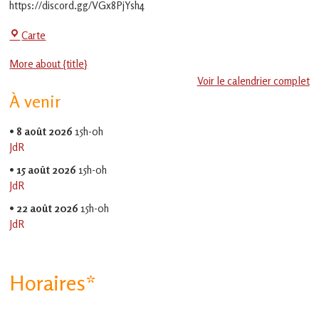
https://discord.gg/VGx8PjYsh4
La
Carte
Jeu-
More about {title}
Thé
Voir le calendrier complet
À venir
•
8 août 2026
15h-0h
JdR
•
15 août 2026
15h-0h
JdR
•
22 août 2026
15h-0h
JdR
Horaires*