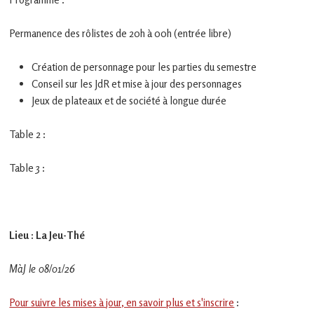
en
Gascogne
toulousaine
Permanence des rôlistes de 20h à 00h (entrée libre)
!
Création de personnage pour les parties du semestre
Conseil sur les JdR et mise à jour des personnages
Jeux de plateaux et de société à longue durée
Table 2 :
Table 3 :
Lieu : La Jeu-Thé
MàJ le 08/01/26
Pour suivre les mises à jour, en savoir plus et s'inscrire
: