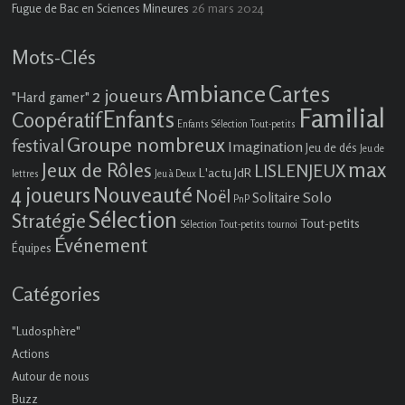
26 mars 2024
Fugue de Bac en Sciences Mineures
Mots-Clés
Ambiance
Cartes
2 joueurs
"Hard gamer"
Familial
Enfants
Coopératif
Enfants Sélection Tout-petits
Groupe nombreux
festival
Imagination
Jeu de dés
Jeu de
max
Jeux de Rôles
LISLENJEUX
L'actu JdR
lettres
Jeu à Deux
4 joueurs
Nouveauté
Noël
Solo
Solitaire
PnP
Sélection
Stratégie
Tout-petits
Sélection Tout-petits
tournoi
Événement
Équipes
Catégories
"Ludosphère"
Actions
Autour de nous
Buzz