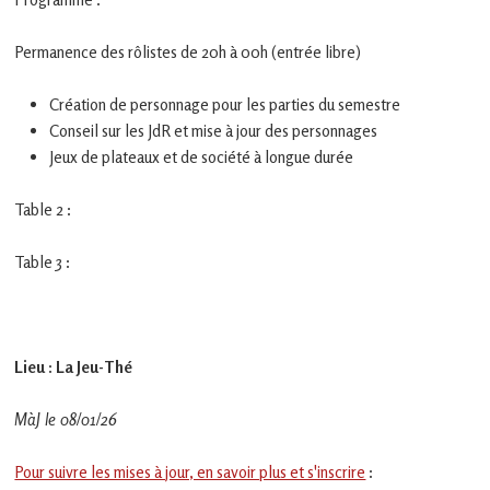
en
Gascogne
toulousaine
Permanence des rôlistes de 20h à 00h (entrée libre)
!
Création de personnage pour les parties du semestre
Conseil sur les JdR et mise à jour des personnages
Jeux de plateaux et de société à longue durée
Table 2 :
Table 3 :
Lieu : La Jeu-Thé
MàJ le 08/01/26
Pour suivre les mises à jour, en savoir plus et s'inscrire
: