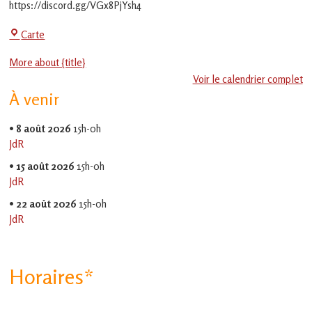
https://discord.gg/VGx8PjYsh4
La
Carte
Jeu-
More about {title}
Thé
Voir le calendrier complet
À venir
•
8 août 2026
15h-0h
JdR
•
15 août 2026
15h-0h
JdR
•
22 août 2026
15h-0h
JdR
Horaires*