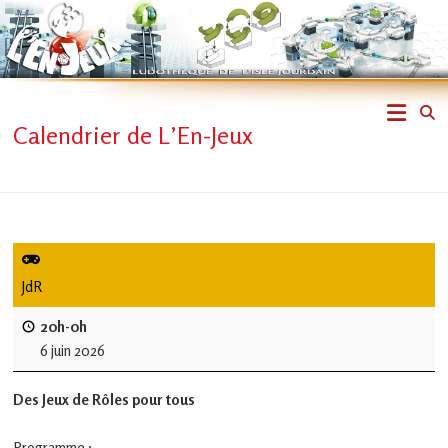
Skip
to
content
L'En-
Calendrier de L’En-Jeux
Jeux
–
ludothèque
de
JdR
L'Isle
20h-0h
6 juin 2026
Jourdain
Des Jeux de Rôles pour tous
Jouons
ensemble
Programme :