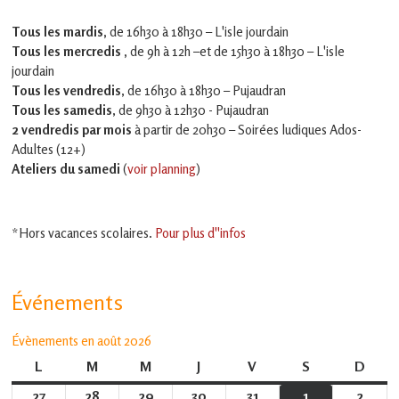
Tous les mardis,
de 16h30 à 18h30 – L'isle jourdain
Tous les mercredis ,
de 9h à 12h –et
de 15h30 à 18h30 – L'isle
jourdain
Tous les vendredis
, de 16h30 à 18h30 – Pujaudran
Tous les samedis
, de 9h30 à 12h30 - Pujaudran
2 vendredis par mois
à partir de 20h30 – Soirées ludiques Ados-
Adultes (12+)
Ateliers du samedi
(
voir planning
)
*Hors vacances scolaires.
Pour plus d''infos
Événements
Évènements en août 2026
L
lundi
M
mardi
M
mercredi
J
jeudi
V
vendredi
S
samedi
D
dima
27
27
28
28
29
29
30
30
31
31
1
1
2
2