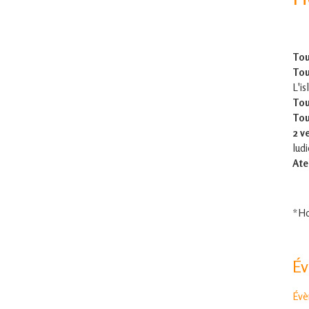
Tou
Tou
L'is
Tou
Tou
2 v
lud
Ate
*Ho
É
Évè