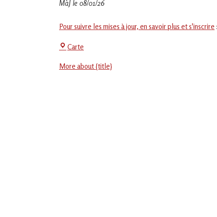
MàJ le 08/01/26
Pour suivre les mises à jour, en savoir plus et s'inscrire
La
Carte
Jeu-
More about {title}
Thé