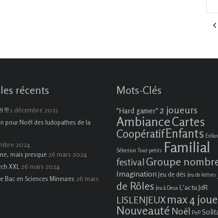
cles récents
Mots-Clés
2 joueurs
1 décembre 2025
 !!!
"Hard gamer"
Ambiance
Cartes
on pour Noël des ludopathes de la
Enfants
Coopératif
Enfan
Familial
embre 2024
Sélection Tout-petits
26 mars 2024
ne, mais presque
Groupe nombr
festival
26 mars 2024
ech XXL
Imagination
Jeu de dés
Jeu de lettres
26 mars
e Bac en Sciences Mineures
de Rôles
L'actu JdR
Jeu à Deux
max 4 joue
LISLENJEUX
Nouveauté
Noël
Solit
PnP