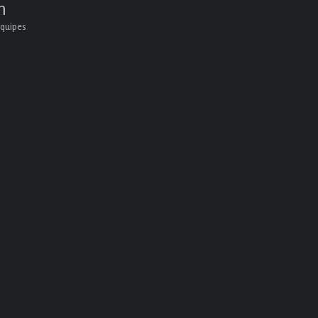
n
quipes