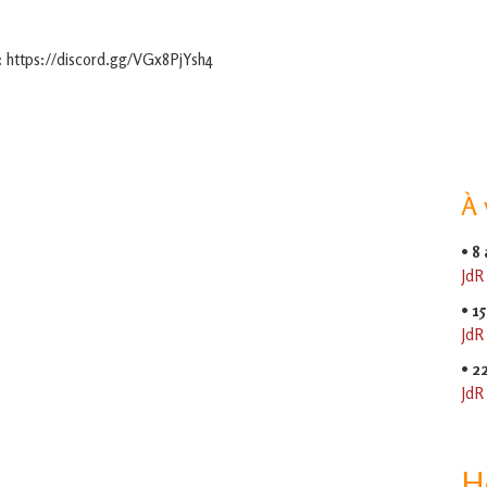
: https://discord.gg/VGx8PjYsh4
À 
•
8
JdR
•
15
JdR
•
2
JdR
H