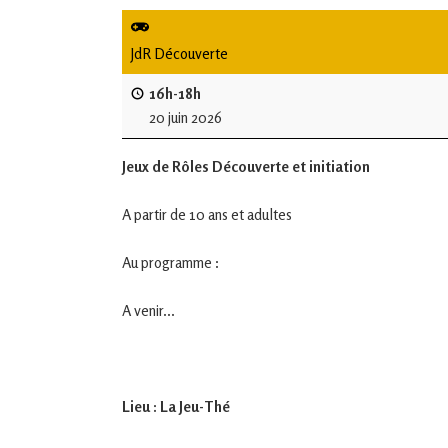
de
L'Isle
JdR Découverte
Jourdain
16h-18h
20 juin 2026
Jouons
ensemble
Jeux de Rôles Découverte et initiation
en
Gascogne
toulousaine
A partir de 10 ans et adultes
!
Au programme :
A venir...
Lieu : La Jeu-Thé