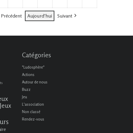
(1
(2
(1
(3
2026
2026
2026
2026
2026
2026
2026
évènement)
évènements)
évènement)
évènements)
Précédent
Aujourd’hui
Suivant
Catégories
"Ludosphère"
Actions
Autour de nous
ts
Buzz
eux
Jeu
Jeux
L'association
Non classé
Rendez-vous
urs
aire