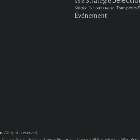
Stratégie
Solo
Tout-petits
É
Sélection Tout-petits
tournoi
Événement
. All rights reserved.
in
t= _blank>Wp Trads</a>. Thème
par ThemeGrill Propulsé par
Ample
WordPres