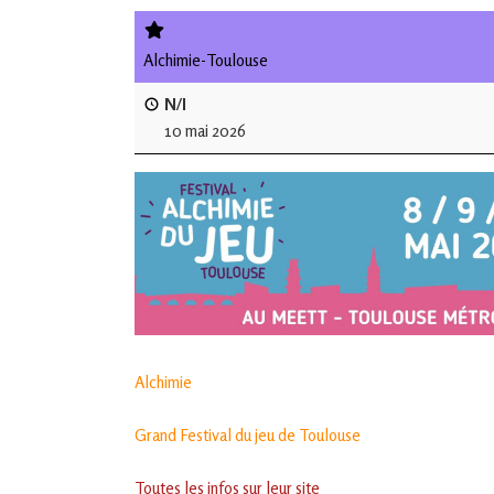
de
L'Isle
Alchimie-Toulouse
Jourdain
N/I
10 mai 2026
Jouons
ensemble
en
Gascogne
toulousaine
!
Alchimie
Grand Festival du jeu de Toulouse
Toutes les infos sur leur site