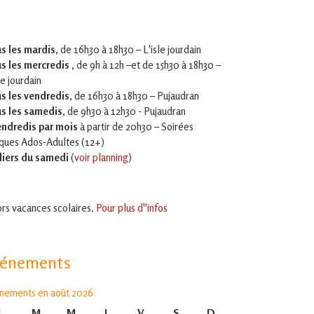
s les mardis,
de 16h30 à 18h30 – L'isle jourdain
s les mercredis ,
de 9h à 12h –et
de 15h30 à 18h30 –
le jourdain
s les vendredis
, de 16h30 à 18h30 – Pujaudran
s les samedis
, de 9h30 à 12h30 - Pujaudran
endredis par mois
à partir de 20h30 – Soirées
iques Ados-Adultes (12+)
liers du samedi
(
voir planning
)
rs vacances scolaires.
Pour plus d''infos
vénements
nements en août 2026
L
lundi
M
mardi
M
mercredi
J
jeudi
V
vendredi
S
samedi
D
dimanche