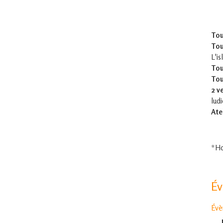
Tou
Tou
L'is
Tou
Tou
2 v
lud
Ate
*Ho
É
Évè