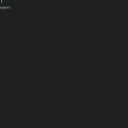
quipes
s