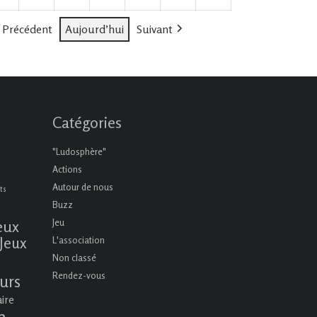
2026
2026
2026
2026
2026
2026
2026
évènement)
évènements)
évènement)
évènements)
Précédent
Aujourd’hui
Suivant
Catégories
"Ludosphère"
Actions
Autour de nous
ts
Buzz
eux
Jeu
Jeux
L'association
Non classé
Rendez-vous
urs
aire
n