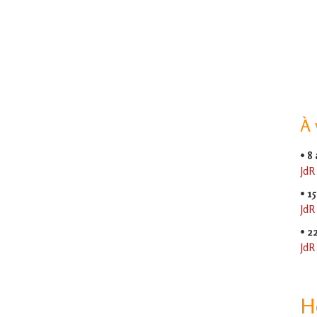
À 
•
8
JdR
•
15
JdR
•
2
JdR
H