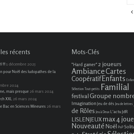
cles récents
Mots-Clés
2 joueurs
1 décembre 2025
 !!!
"Hard gamer"
Ambiance
Cartes
on pour Noël des ludopathes de la
Enfants
Coopératif
Enfan
Familial
embre 2024
Sélection Tout-petits
26 mars 2024
ne, mais presque
Groupe nombr
festival
26 mars 2024
ech XXL
Imagination
Jeu de dés
Jeu de lettres
26 mars
e Bac en Sciences Mineures
de Rôles
L'actu JdR
Jeu à Deux
max 4 joue
LISLENJEUX
Nouveauté
Noël
Solit
PnP
Sélectio