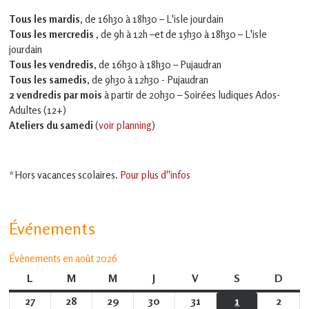
Tous les mardis,
de 16h30 à 18h30 – L'isle jourdain
Tous les mercredis ,
de 9h à 12h –et
de 15h30 à 18h30 – L'isle
jourdain
Tous les vendredis
, de 16h30 à 18h30 – Pujaudran
Tous les samedis
, de 9h30 à 12h30 - Pujaudran
2 vendredis par mois
à partir de 20h30 – Soirées ludiques Ados-
Adultes (12+)
Ateliers du samedi
(
voir planning
)
*Hors vacances scolaires.
Pour plus d''infos
Événements
Évènements en août 2026
L
lundi
M
mardi
M
mercredi
J
jeudi
V
vendredi
S
samedi
D
dima
27
27
28
28
29
29
30
30
31
31
1
1
2
2