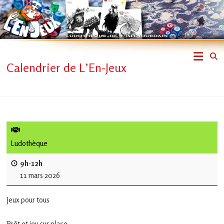
Skip
to
content
L'En-
Calendrier de L’En-Jeux
Jeux
–
ludothèque
de
Ludothèque
L'Isle
9h-12h
11 mars 2026
Jourdain
Jeux pour tous
Jouons
ensemble
Prêt et jeu sur place