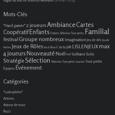
26 mars 2024
Fugue de Bac en Sciences Mineures
Mots-Clés
Ambiance
Cartes
2 joueurs
"Hard gamer"
Familial
Enfants
Coopératif
Enfants Sélection Tout-petits
Groupe nombreux
festival
Imagination
Jeu de dés
Jeu de
max
Jeux de Rôles
LISLENJEUX
L'actu JdR
lettres
Jeu à Deux
4 joueurs
Nouveauté
Noël
Solo
Solitaire
PnP
Sélection
Stratégie
Tout-petits
Sélection Tout-petits
tournoi
Événement
Équipes
Catégories
"Ludosphère"
Actions
Autour de nous
Buzz