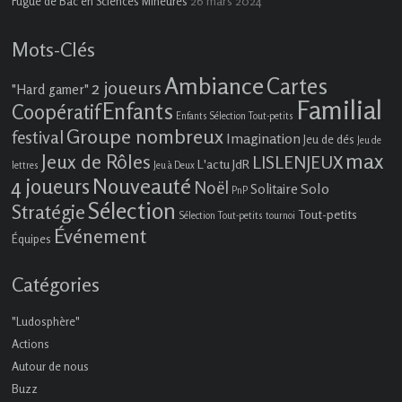
26 mars 2024
Fugue de Bac en Sciences Mineures
Mots-Clés
Ambiance
Cartes
2 joueurs
"Hard gamer"
Familial
Enfants
Coopératif
Enfants Sélection Tout-petits
Groupe nombreux
festival
Imagination
Jeu de dés
Jeu de
max
Jeux de Rôles
LISLENJEUX
L'actu JdR
lettres
Jeu à Deux
4 joueurs
Nouveauté
Noël
Solo
Solitaire
PnP
Sélection
Stratégie
Tout-petits
Sélection Tout-petits
tournoi
Événement
Équipes
Catégories
"Ludosphère"
Actions
Autour de nous
Buzz