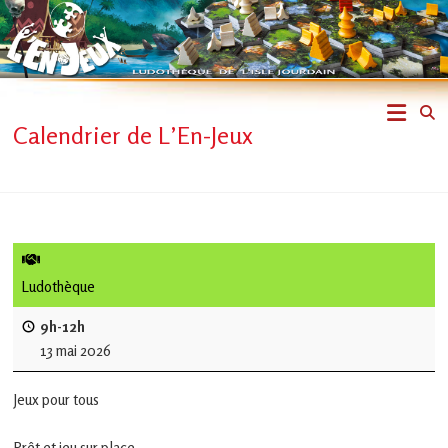
Skip
to
content
L'En-
Calendrier de L’En-Jeux
Jeux
–
ludothèque
de
Ludothèque
L'Isle
9h-12h
13 mai 2026
Jourdain
Jeux pour tous
Jouons
ensemble
Prêt et jeu sur place