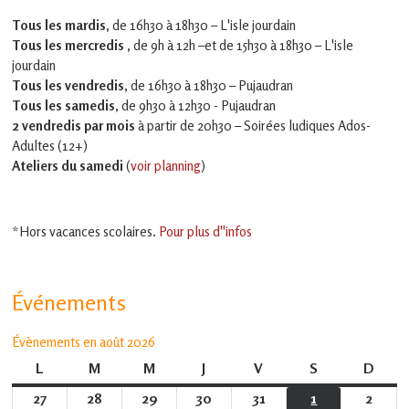
Tous les mardis,
de 16h30 à 18h30 – L'isle jourdain
Tous les mercredis ,
de 9h à 12h –et
de 15h30 à 18h30 – L'isle
jourdain
Tous les vendredis
, de 16h30 à 18h30 – Pujaudran
Tous les samedis
, de 9h30 à 12h30 - Pujaudran
2 vendredis par mois
à partir de 20h30 – Soirées ludiques Ados-
Adultes (12+)
Ateliers du samedi
(
voir planning
)
*Hors vacances scolaires.
Pour plus d''infos
Événements
Évènements en août 2026
L
lundi
M
mardi
M
mercredi
J
jeudi
V
vendredi
S
samedi
D
dima
27
27
28
28
29
29
30
30
31
31
1
1
2
2