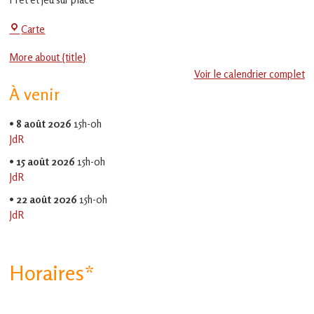
en
Gascogne
La
Carte
toulousaine
!
Jeu-
More about {title}
Thé
Voir le calendrier complet
À venir
•
8 août 2026
15h-0h
JdR
•
15 août 2026
15h-0h
JdR
•
22 août 2026
15h-0h
JdR
Horaires*