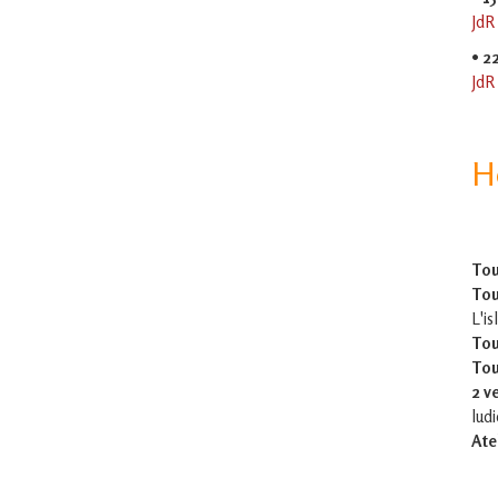
JdR
•
2
JdR
H
Tou
Tou
L'is
Tou
Tou
2 v
lud
Ate