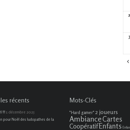
cles récents
Mots-Clés
2 joueurs
1 décembre 2025
 !!!
"Hard gamer"
Ambiance
Cartes
on pour Noël des ludopathes de la
Enfants
Coopératif
Enfan