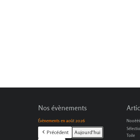
Nos évènements
Arti
Évènements en août 2026
Nooëëël
Sélecti
Précédent
Aujourd’hui
Toile