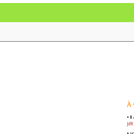
À 
•
8
JdR
•
15