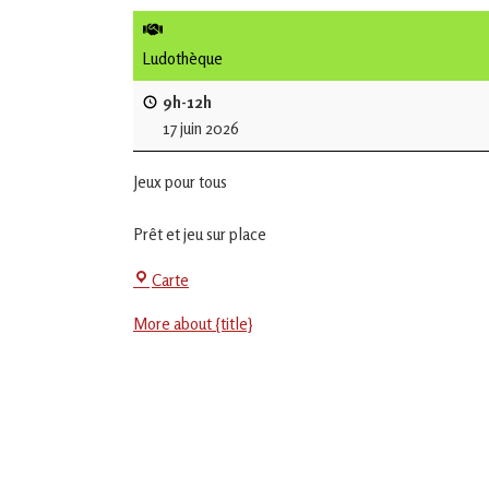
de
L'Isle
Ludothèque
Jourdain
9h-12h
17 juin 2026
Jouons
ensemble
Jeux pour tous
en
Gascogne
toulousaine
Prêt et jeu sur place
!
La
Carte
Jeu-
More about {title}
Thé