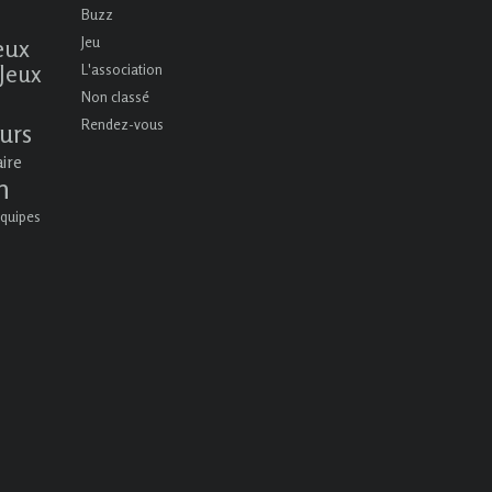
Buzz
eux
Jeu
Jeux
L'association
Non classé
Rendez-vous
urs
aire
n
quipes