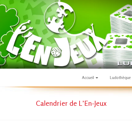
Skip
to
content
L'En-
Accueil
Ludothèque
Jeux
Calendrier de L’En-Jeux
–
ludothèque