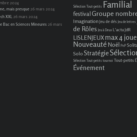
Familial
embre 2024
Sélection Tout-petits
26 mars 2024
ne, mais presque
Groupe nombr
festival
26 mars 2024
ech XXL
Imagination
Jeu de dés
Jeu de lettres
26 mars
e Bac en Sciences Mineures
de Rôles
L'actu JdR
Jeu à Deux
max 4 joue
LISLENJEUX
Nouveauté
Noël
Solit
PnP
Sélectio
Stratégie
Solo
Tout-petits
É
Sélection Tout-petits
tournoi
Événement