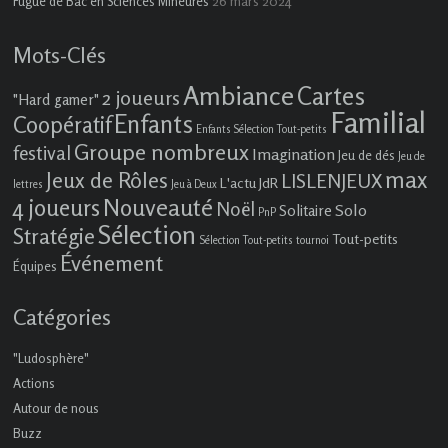
26 mars 2024
Fugue de Bac en Sciences Mineures
Mots-Clés
Ambiance
Cartes
2 joueurs
"Hard gamer"
Familial
Enfants
Coopératif
Enfants Sélection Tout-petits
Groupe nombreux
festival
Imagination
Jeu de dés
Jeu de
max
Jeux de Rôles
LISLENJEUX
L'actu JdR
lettres
Jeu à Deux
4 joueurs
Nouveauté
Noël
Solo
Solitaire
PnP
Sélection
Stratégie
Tout-petits
Sélection Tout-petits
tournoi
Événement
Équipes
Catégories
"Ludosphère"
Actions
Autour de nous
Buzz