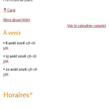
en
Gascogne
La
Carte
toulousaine
!
Jeu-
More about {title}
Thé
Voir le calendrier complet
À venir
•
8 août 2026
15h-0h
JdR
•
15 août 2026
15h-0h
JdR
•
22 août 2026
15h-0h
JdR
Horaires*