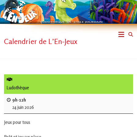
Skip
to
content
L'En-
Calendrier de L’En-Jeux
Jeux
–
ludothèque
de
Ludothèque
L'Isle
9h-12h
24 juin 2026
Jourdain
Jeux pour tous
Jouons
ensemble
Prêt et jeu sur place