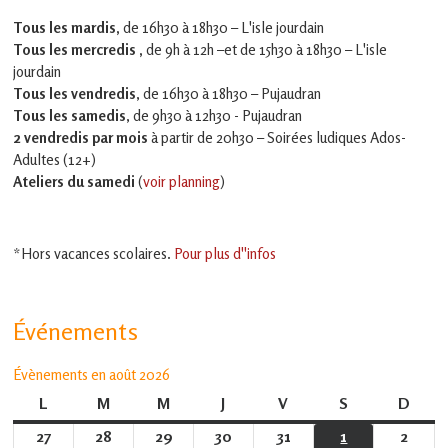
Tous les mardis,
de 16h30 à 18h30 – L'isle jourdain
Tous les mercredis ,
de 9h à 12h –et
de 15h30 à 18h30 – L'isle
jourdain
Tous les vendredis
, de 16h30 à 18h30 – Pujaudran
Tous les samedis
, de 9h30 à 12h30 - Pujaudran
2 vendredis par mois
à partir de 20h30 – Soirées ludiques Ados-
Adultes (12+)
Ateliers du samedi
(
voir planning
)
*Hors vacances scolaires.
Pour plus d''infos
Événements
Évènements en août 2026
L
lundi
M
mardi
M
mercredi
J
jeudi
V
vendredi
S
samedi
D
dima
27
27
28
28
29
29
30
30
31
31
1
1
2
2