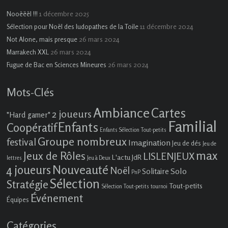
1 décembre 2025
Nooëëël !!!
11 décembre 2024
Sélection pour Noël des ludopathes de la Toile
26 mars 2024
Not Alone, mais presque
26 mars 2024
Marrakech XXL
26 mars 2024
Fugue de Bac en Sciences Mineures
Mots-Clés
Ambiance
Cartes
2 joueurs
"Hard gamer"
Familial
Enfants
Coopératif
Enfants Sélection Tout-petits
Groupe nombreux
festival
Imagination
Jeu de dés
Jeu de
max
Jeux de Rôles
LISLENJEUX
L'actu JdR
lettres
Jeu à Deux
4 joueurs
Nouveauté
Noël
Solo
Solitaire
PnP
Sélection
Stratégie
Tout-petits
Sélection Tout-petits
tournoi
Événement
Équipes
Catégories