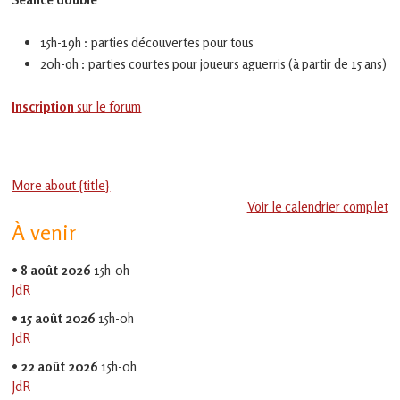
en
Gascogne
toulousaine
15h-19h : parties découvertes pour tous
!
20h-oh : parties courtes pour joueurs aguerris (à partir de 15 ans)
Inscription
sur le forum
More about {title}
Voir le calendrier complet
À venir
•
8 août 2026
15h-0h
JdR
•
15 août 2026
15h-0h
JdR
•
22 août 2026
15h-0h
JdR