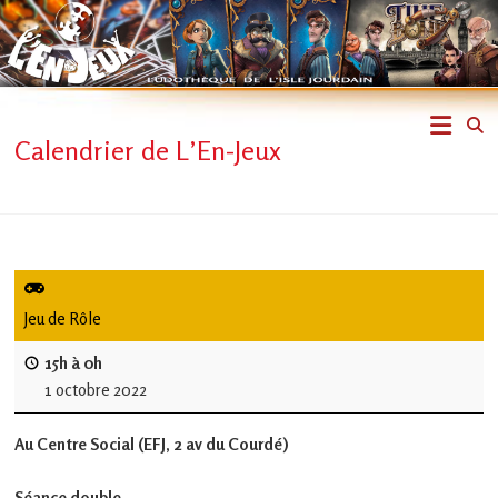
Skip
to
content
L'En-
Calendrier de L’En-Jeux
Jeux
–
ludothèque
de
Jeu de Rôle
L'Isle
15h à 0h
1 octobre 2022
Jourdain
Au Centre Social (EFJ, 2 av du Courdé)
Jouons
ensemble
Séance double