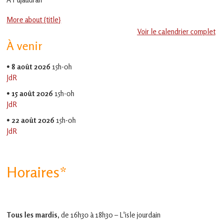
en
Gascogne
More about {title}
toulousaine
!
Voir le calendrier complet
À venir
•
8 août 2026
15h-0h
JdR
•
15 août 2026
15h-0h
JdR
•
22 août 2026
15h-0h
JdR
Horaires*
Tous les mardis,
de 16h30 à 18h30 – L'isle jourdain