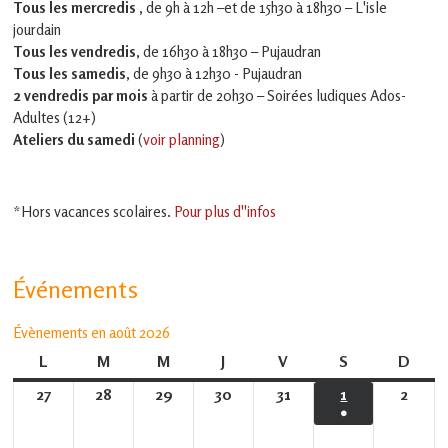
Tous les mercredis ,
de 9h à 12h –et
de 15h30 à 18h30 – L'isle
jourdain
Tous les vendredis
, de 16h30 à 18h30 – Pujaudran
Tous les samedis
, de 9h30 à 12h30 - Pujaudran
2 vendredis par mois
à partir de 20h30 – Soirées ludiques Ados-
Adultes (12+)
Ateliers du samedi
(
voir planning
)
*Hors vacances scolaires.
Pour plus d''infos
Événements
Évènements en août 2026
L
lundi
M
mardi
M
mercredi
J
jeudi
V
vendredi
S
samedi
D
dima
27
27
28
28
29
29
30
30
31
31
1
1
2
2
●
juillet
juillet
juillet
juillet
juillet
août
août
(1
2026
2026
2026
2026
2026
2026
2026