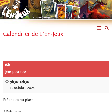
Skip
to
content
L'En-
Calendrier de L’En-Jeux
Jeux
–
ludothèque
de
Jeux pour tous
L'Isle
9h30-12h30
12 octobre 2024
Jourdain
Prêt et jeu sur place
Jouons
ensemble
A Pujaudran