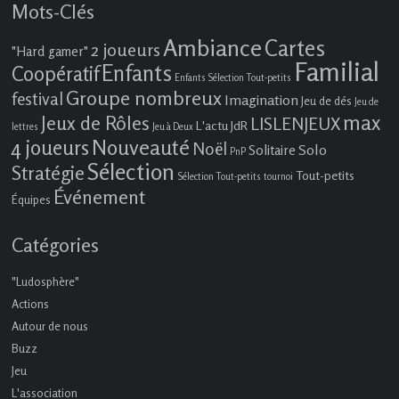
Mots-Clés
Ambiance
Cartes
2 joueurs
"Hard gamer"
Familial
Enfants
Coopératif
Enfants Sélection Tout-petits
Groupe nombreux
festival
Imagination
Jeu de dés
Jeu de
max
Jeux de Rôles
LISLENJEUX
L'actu JdR
lettres
Jeu à Deux
4 joueurs
Nouveauté
Noël
Solo
Solitaire
PnP
Sélection
Stratégie
Tout-petits
Sélection Tout-petits
tournoi
Événement
Équipes
Catégories
"Ludosphère"
Actions
Autour de nous
Buzz
Jeu
L'association