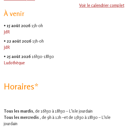
en
Voir le calendrier complet
Gascogne
À venir
toulousaine
!
•
15 août 2026
15h-0h
JdR
•
22 août 2026
15h-0h
JdR
•
25 août 2026
16h30-18h30
Ludothèque
Horaires*
Tous les mardis,
de 16h30 à 18h30 – L'isle jourdain
Tous les mercredis ,
de 9h à 12h –et
de 15h30 à 18h30 – L'isle
jourdain