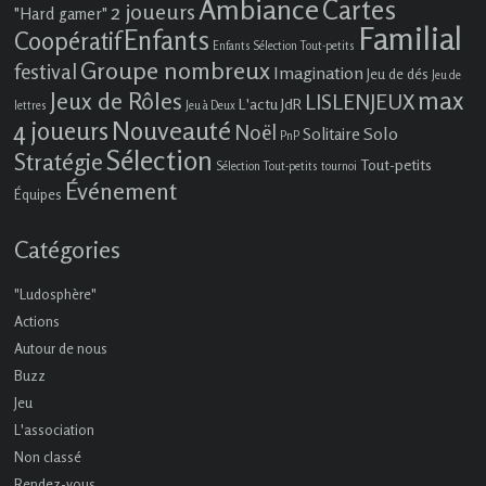
Ambiance
Cartes
2 joueurs
"Hard gamer"
Familial
Enfants
Coopératif
Enfants Sélection Tout-petits
Groupe nombreux
festival
Imagination
Jeu de dés
Jeu de
max
Jeux de Rôles
LISLENJEUX
L'actu JdR
lettres
Jeu à Deux
4 joueurs
Nouveauté
Noël
Solo
Solitaire
PnP
Sélection
Stratégie
Tout-petits
Sélection Tout-petits
tournoi
Événement
Équipes
Catégories
"Ludosphère"
Actions
Autour de nous
Buzz
Jeu
L'association
Non classé
Rendez-vous