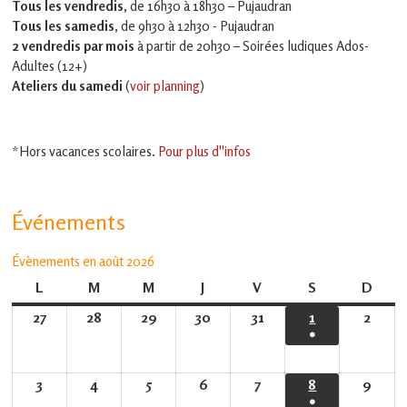
Tous les vendredis
, de 16h30 à 18h30 – Pujaudran
Tous les samedis
, de 9h30 à 12h30 - Pujaudran
2 vendredis par mois
à partir de 20h30 – Soirées ludiques Ados-
Adultes (12+)
Ateliers du samedi
(
voir planning
)
*Hors vacances scolaires.
Pour plus d''infos
Événements
Évènements en août 2026
L
lundi
M
mardi
M
mercredi
J
jeudi
V
vendredi
S
samedi
D
dima
27
27
28
28
29
29
30
30
31
31
1
1
2
2
●
juillet
juillet
juillet
juillet
juillet
août
août
(1
2026
2026
2026
2026
2026
2026
2026
évènement)
3
3
4
4
5
5
6
6
7
7
8
8
9
9
●