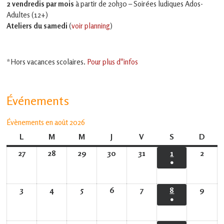
2 vendredis par mois
à partir de 20h30 – Soirées ludiques Ados-
Adultes (12+)
Ateliers du samedi
(
voir planning
)
*Hors vacances scolaires.
Pour plus d''infos
Événements
Évènements en août 2026
L
lundi
M
mardi
M
mercredi
J
jeudi
V
vendredi
S
samedi
D
dima
27
27
28
28
29
29
30
30
31
31
1
1
2
2
●
juillet
juillet
juillet
juillet
juillet
août
août
(1
2026
2026
2026
2026
2026
2026
2026
évènement)
3
3
4
4
5
5
6
6
7
7
8
8
9
9
●
août
août
août
août
août
août
août
(1
2026
2026
2026
2026
2026
2026
2026
évènement)