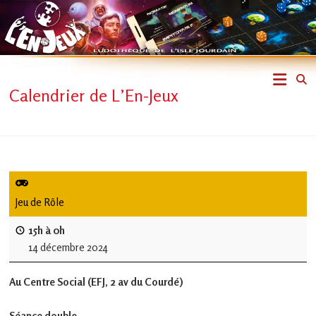
Skip
to
content
L'En-
Calendrier de L’En-Jeux
Jeux
–
ludothèque
de
Jeu de Rôle
L'Isle
15h à 0h
14 décembre 2024
Jourdain
Au Centre Social (EFJ, 2 av du Courdé)
Jouons
ensemble
Séance double