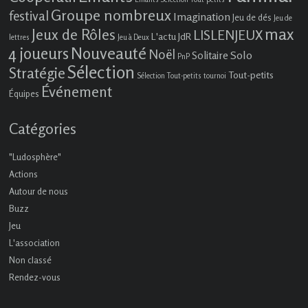
Groupe nombreux
festival
Imagination
Jeu de dés
Jeu de
max
Jeux de Rôles
LISLENJEUX
L'actu JdR
lettres
Jeu à Deux
4 joueurs
Nouveauté
Noël
Solo
Solitaire
PnP
Sélection
Stratégie
Tout-petits
Sélection Tout-petits
tournoi
Événement
Équipes
Catégories
"Ludosphère"
Actions
Autour de nous
Buzz
Jeu
L'association
Non classé
Rendez-vous