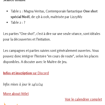
en
Gascogne
toulousaine
Table 1 : Magna Veritas, Contemporain fantastique
One shot
!
spécial Noël
, de 15h à 00h, maîtrisée par LizzyM2
Table 2 : ?
Les parties "One shot", c'est à dire sur une seule séance, sont idéales
pour la découvertes et l'initiation.
Les campagnes et parties suivies sont généralement ouvertes. Vous
pouvez donc intégrer l'histoire "en cours de route", selon les places
disponibles. A discuter avec le Maître de Jeu.
Infos et inscription
sur Discord
Infos mises à jour le 14/11/24
More about {title}
Voir le calendrier complet