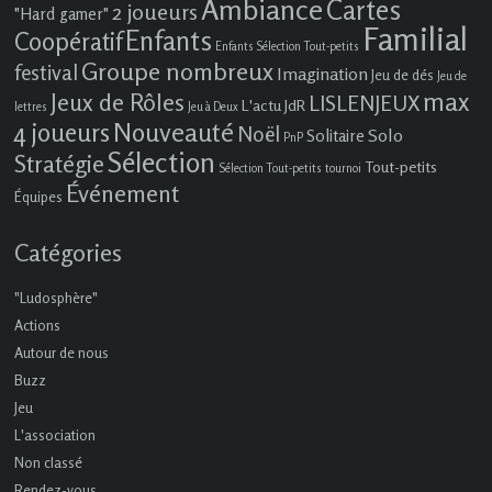
Ambiance
Cartes
2 joueurs
"Hard gamer"
Familial
Enfants
Coopératif
Enfants Sélection Tout-petits
Groupe nombreux
festival
Imagination
Jeu de dés
Jeu de
max
Jeux de Rôles
LISLENJEUX
L'actu JdR
lettres
Jeu à Deux
4 joueurs
Nouveauté
Noël
Solo
Solitaire
PnP
Sélection
Stratégie
Tout-petits
Sélection Tout-petits
tournoi
Événement
Équipes
Catégories
"Ludosphère"
Actions
Autour de nous
Buzz
Jeu
L'association
Non classé
Rendez-vous