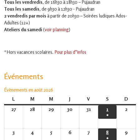
Tous les vendredis
, de 16h30 à 18h30 – Pujaudran
Tous les samedis
, de 9h30 à 12h30 - Pujaudran
2 vendredis par mois
à partir de 20h30 – Soirées ludiques Ados-
Adultes (12+)
Ateliers du samedi
(
voir planning
)
*Hors vacances scolaires.
Pour plus d''infos
Événements
Évènements en août 2026
L
lundi
M
mardi
M
mercredi
J
jeudi
V
vendredi
S
samedi
D
dima
27
27
28
28
29
29
30
30
31
31
1
1
2
2
●
juillet
juillet
juillet
juillet
juillet
août
août
(1
2026
2026
2026
2026
2026
2026
2026
évènement)
3
3
4
4
5
5
6
6
7
7
8
8
9
9
●