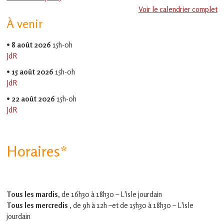
en
Voir le calendrier complet
Gascogne
À venir
toulousaine
!
•
8 août 2026
15h-0h
JdR
•
15 août 2026
15h-0h
JdR
•
22 août 2026
15h-0h
JdR
Horaires*
Tous les mardis,
de 16h30 à 18h30 – L'isle jourdain
Tous les mercredis ,
de 9h à 12h –et
de 15h30 à 18h30 – L'isle
jourdain