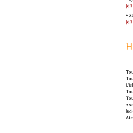
JdR
•
2
JdR
H
Tou
Tou
L'is
Tou
Tou
2 v
lud
Ate