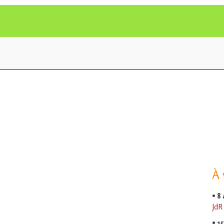
À 
•
8
JdR
•
15