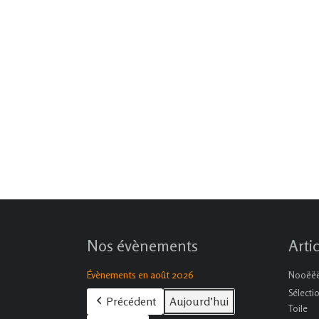
Nos évènements
Arti
Évènements en août 2026
Nooëëël
Sélecti
Précédent
Aujourd’hui
Toile