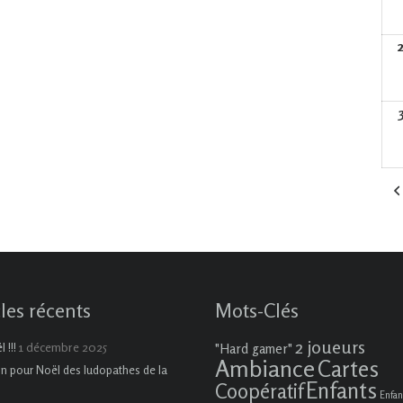
cles récents
Mots-Clés
2 joueurs
1 décembre 2025
 !!!
"Hard gamer"
Ambiance
Cartes
on pour Noël des ludopathes de la
Enfants
Coopératif
Enfan