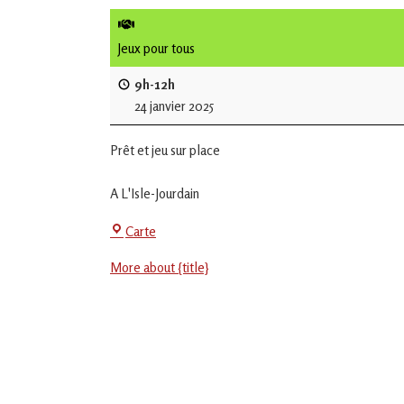
de
L'Isle
Jeux pour tous
Jourdain
9h-12h
24 janvier 2025
Jouons
ensemble
Prêt et jeu sur place
en
Gascogne
toulousaine
A L'Isle-Jourdain
!
Centre
Carte
Social
More about {title}
-
EVS
Jean
Jaurès