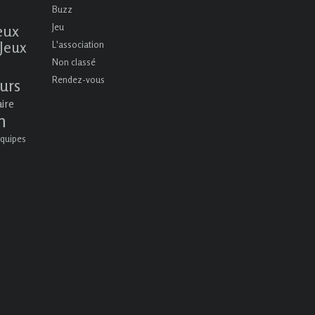
Buzz
eux
Jeu
Jeux
L'association
Non classé
Rendez-vous
urs
aire
n
quipes