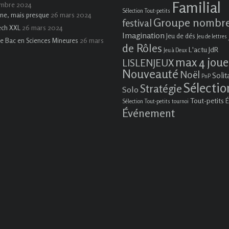
Familial
embre 2024
Sélection Tout-petits
26 mars 2024
ne, mais presque
Groupe nombr
festival
26 mars 2024
ech XXL
Imagination
Jeu de dés
Jeu de lettres
26 mars
e Bac en Sciences Mineures
de Rôles
L'actu JdR
Jeu à Deux
max 4 joue
LISLENJEUX
Nouveauté
Noël
Solit
PnP
Sélectio
Stratégie
Solo
Tout-petits
É
Sélection Tout-petits
tournoi
Événement