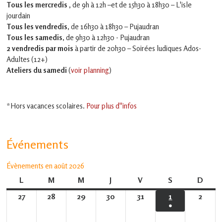
Tous les mercredis ,
de 9h à 12h –et
de 15h30 à 18h30 – L'isle
jourdain
Tous les vendredis
, de 16h30 à 18h30 – Pujaudran
Tous les samedis
, de 9h30 à 12h30 - Pujaudran
2 vendredis par mois
à partir de 20h30 – Soirées ludiques Ados-
Adultes (12+)
Ateliers du samedi
(
voir planning
)
*Hors vacances scolaires.
Pour plus d''infos
Événements
Évènements en août 2026
L
lundi
M
mardi
M
mercredi
J
jeudi
V
vendredi
S
samedi
D
dima
27
27
28
28
29
29
30
30
31
31
1
1
2
2
●
juillet
juillet
juillet
juillet
juillet
août
août
(1
2026
2026
2026
2026
2026
2026
2026