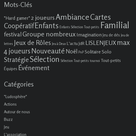
Mots-Clés
Ambiance
Cartes
2 joueurs
"Hard gamer"
Familial
Enfants
Coopératif
Enfants Sélection Tout-petits
Groupe nombreux
festival
Imagination
Jeu de dés
Jeu de
max
Jeux de Rôles
LISLENJEUX
L'actu JdR
lettres
Jeu à Deux
4 joueurs
Nouveauté
Noël
Solo
Solitaire
PnP
Sélection
Stratégie
Tout-petits
Sélection Tout-petits
tournoi
Événement
Équipes
Catégories
"Ludosphère"
Actions
Autour de nous
Buzz
Jeu
L'association