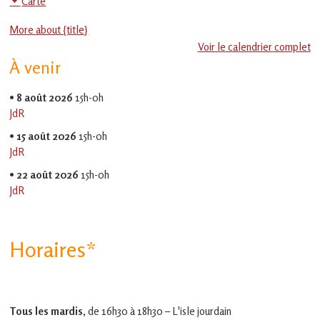
Carte
en
Social
Gascogne
More about {title}
toulousaine
-
!
Voir le calendrier complet
EVS
À venir
Jean
Jaurès
•
8 août 2026
15h-0h
JdR
•
15 août 2026
15h-0h
JdR
•
22 août 2026
15h-0h
JdR
Horaires*
Tous les mardis,
de 16h30 à 18h30 – L'isle jourdain