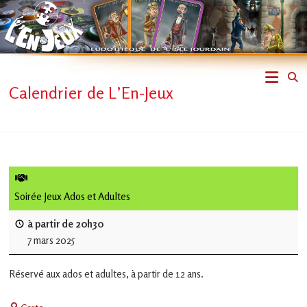
Skip
to
content
L'En-
Calendrier de L’En-Jeux
Jeux
–
ludothèque
de
Soirée Jeux Ados et Adultes
L'Isle
à partir de 20h30
7 mars 2025
Jourdain
Réservé aux ados et adultes, à partir de 12 ans.
Jouons
ensemble
Centre