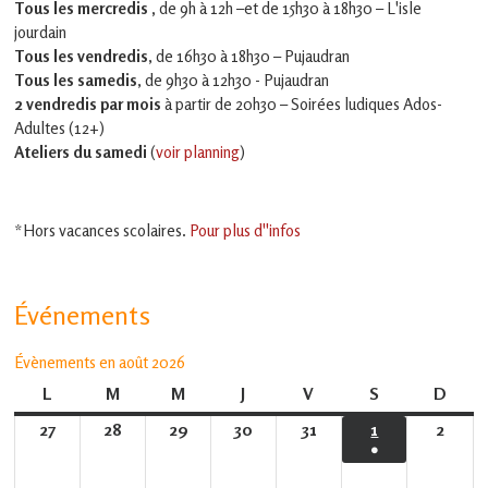
Tous les mercredis ,
de 9h à 12h –et
de 15h30 à 18h30 – L'isle
jourdain
Tous les vendredis
, de 16h30 à 18h30 – Pujaudran
Tous les samedis
, de 9h30 à 12h30 - Pujaudran
2 vendredis par mois
à partir de 20h30 – Soirées ludiques Ados-
Adultes (12+)
Ateliers du samedi
(
voir planning
)
*Hors vacances scolaires.
Pour plus d''infos
Événements
Évènements en août 2026
L
lundi
M
mardi
M
mercredi
J
jeudi
V
vendredi
S
samedi
D
dima
27
27
28
28
29
29
30
30
31
31
1
1
2
2
●
juillet
juillet
juillet
juillet
juillet
août
août
(1
2026
2026
2026
2026
2026
2026
2026