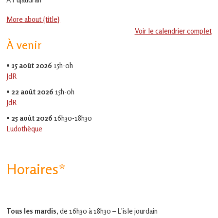
en
Gascogne
More about {title}
toulousaine
!
Voir le calendrier complet
À venir
•
15 août 2026
15h-0h
JdR
•
22 août 2026
15h-0h
JdR
•
25 août 2026
16h30-18h30
Ludothèque
Horaires*
Tous les mardis,
de 16h30 à 18h30 – L'isle jourdain