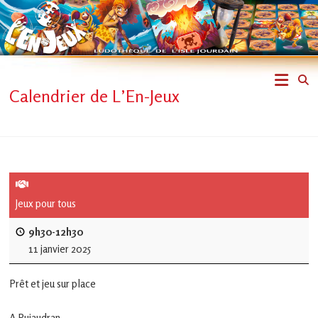
Skip
to
content
L'En-
Calendrier de L’En-Jeux
Jeux
–
ludothèque
de
Jeux pour tous
L'Isle
9h30-12h30
11 janvier 2025
Jourdain
Prêt et jeu sur place
Jouons
ensemble
A Pujaudran