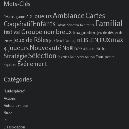
Mots-Clés
Ambiance
Cartes
2 joueurs
"Hard gamer"
Familial
Enfants
Coopératif
Enfants Sélection Tout-petits
Groupe nombreux
festival
Imagination
Jeu de dés
Jeu de
max
Jeux de Rôles
LISLENJEUX
L'actu JdR
lettres
Jeu à Deux
4 joueurs
Nouveauté
Noël
Solo
Solitaire
PnP
Sélection
Stratégie
Tout-petits
Sélection Tout-petits
tournoi
Événement
Équipes
Catégories
"Ludosphère"
Actions
Autour de nous
Buzz
Jeu
L'association